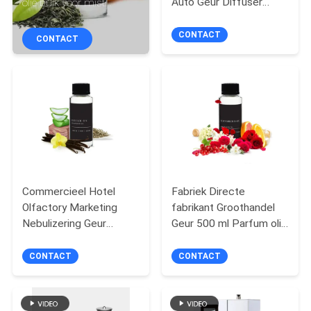
Auto Geur Diffuser
olie bulk voor mist
CONTACTEER
Machine
maken
ONS
CONTACT
CONTACT
VERZOEK
OM EEN
CITAAT
SHOPPING
ONLINE
Commercieel Hotel
Fabriek Directe
Olfactory Marketing
fabrikant Groothandel
Nebulizering Geur
Geur 500 ml Parfum olie
SITEMAP
Aroma Machine Olie
Ruimte Aroma
Waterloze
Aromatherapie
CONTACT
CONTACT
aromatherapie Diffuser
PRIVACY
Essentiële olie
POLICY