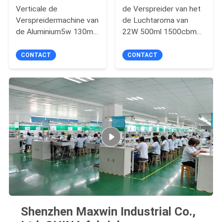
Verticale de
de Verspreider van het
Verspreidermachine van
de Luchtaroma van
de Aluminium5w 130ml
22W 500ml 1500cbm
200m3 Geur voor Hotle
voor Middelgroot
Gebied
CONTACT
CONTACT
Shenzhen Maxwin Industrial Co.,