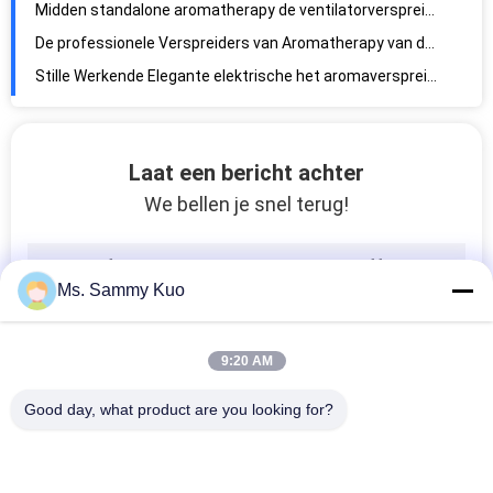
Midden standalone aromatherapy de ventilatorverspreider van het groottegebied/kleinhandelsgeurmachines
De professionele Verspreiders van Aromatherapy van de koude luchtverspreiding elektrische met vertoning en weekdag het plaatsen
Stille Werkende Elegante elektrische het aromaverspreiders 500ml van het Vormwinkelcomplex
220V elektrische draagbare zwarte aromatherapy ruimteverspreider met HVAC-systeem voor 100m2
Ultrasoon Aromatherapy-Verspreiders elektrisch HVAC systeem voor bureau
Laat een bericht achter
De zilveren verspreider van het de vertonings elektrische aroma van Alluminum LCD/hvac geurverspreider
We bellen je snel terug!
2000CBM Coverage spa Zaal super stil van de Aromaverspreider met opnieuw gevulde geur
12V de geurmachine van het witmetaal Elektrische huis/de machine van de ruimtegeur
Het huiszaal van HVAC het Draagbare Zwarte standalone Aluminium van de Aromaverspreider 220V
Ms. Sammy Kuo
12 volt Witte Plastic Zaal elektrische aromaverspreider met aromaolie
De klaar machine van de inventaris Draagbare elektrische geur/kleinhandelsgeurmachines
9:20 AM
De kleurrijke de Zaal van de aluminiumafstandsbediening automatische Aromaverspreider/machine van de geurlucht voor huis
Reserve de verfrissingsmachine van de Koude lucht elektrische commerciële lucht met Aluminium Shell
Good day, what product are you looking for?
In het groot Zaal het Metaalmateriaal van de Aromaverspreider en 8000 urenlevensduur
Ce-de Geurmachine van de certificaat geschikte navulbare Lucht met middengebied