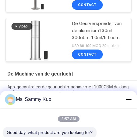
CONTACT
De Geurverspreider van
de aluminium130ml
300cbm 1.0ml/h Lucht
USD 80-100 MOQ:20 stukken
CONTACT
De Machine van de geurlucht
App-gecontroleerde geurluchtmachine met 1000CBM dekking
en 2 jaar garantie voor grote ruimtes
Ms. Sammy Kuo
App-gecontroleerde geurluchtmachine met 500CBM-dekking
en duurzame metalen schel voor commercieel gebruik
3:57 AM
WIFI 4G APP-bediening 150 ml capaciteit Stille werking
Geurverspreider voor commercieel en hotelgebruik
Good day, what product are you looking for?