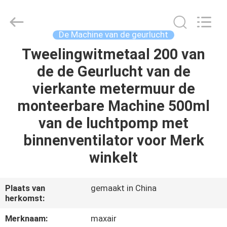
2026
Shenzhen
Maxwin
Industrial
Co.,
De Machine van de geurlucht
Ltd..
All
Rights
Tweelingwitmetaal 200 van
HUIS
Reserved.
de de Geurlucht van de
PRODUCTEN
vierkante metermuur de
monteerbare Machine 500ml
ONGEVEER
van de luchtpomp met
ONS
binnenventilator voor Merk
winkelt
FABRIEKSREIS
Plaats van
gemaakt in China
KWALITEITSCONTROLE
herkomst:
Merknaam:
maxair