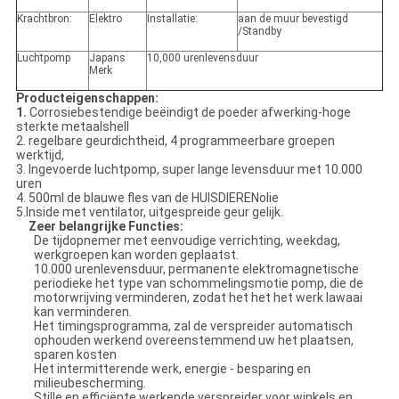
Krachtbron:
Elektro
Installatie:
aan de muur bevestigd
/Standby
Luchtpomp
Japans
10,000 urenlevensduur
Merk
Producteigenschappen:
1.
Corrosiebestendige beëindigt de poeder afwerking-hoge
sterkte metaalshell
2. regelbare geurdichtheid, 4 programmeerbare groepen
werktijd,
3. Ingevoerde luchtpomp, super lange levensduur met 10.000
uren
4. 500ml de blauwe fles van de HUISDIERENolie
5.Inside met ventilator, uitgespreide geur gelijk.
Zeer belangrijke Functies:
De tijdopnemer met eenvoudige verrichting, weekdag,
werkgroepen kan worden geplaatst.
10.000 urenlevensduur, permanente elektromagnetische
periodieke het type van schommelingsmotie pomp, die de
motorwrijving verminderen, zodat het het het werk lawaai
kan verminderen.
Het timingsprogramma, zal de verspreider automatisch
ophouden werkend overeenstemmend uw het plaatsen,
sparen kosten
Het intermitterende werk, energie - besparing en
milieubescherming.
Stille en efficiënte werkende verspreider voor winkels en