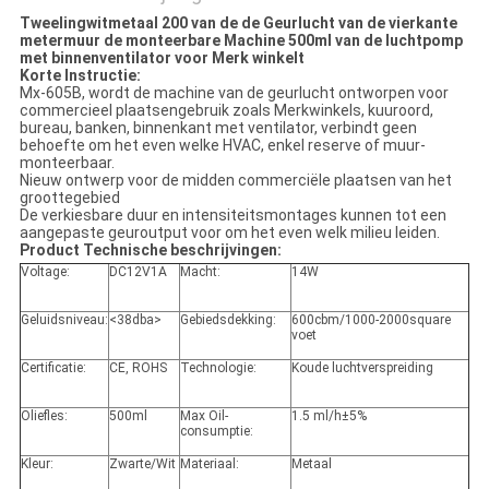
Tweelingwitmetaal 200 van de de Geurlucht van de vierkante
metermuur de monteerbare Machine 500ml van de luchtpomp
met binnenventilator voor Merk winkelt
Korte Instructie:
Mx-605B, wordt de machine van de geurlucht ontworpen voor
commercieel plaatsengebruik zoals Merkwinkels, kuuroord,
bureau, banken, binnenkant met ventilator, verbindt geen
behoefte om het even welke HVAC, enkel reserve of muur-
monteerbaar.
Nieuw ontwerp voor de midden commerciële plaatsen van het
groottegebied
De verkiesbare duur en intensiteitsmontages kunnen tot een
aangepaste geuroutput voor om het even welk milieu leiden.
Product Technische beschrijvingen:
Voltage:
DC12V1A
Macht:
14W
Geluidsniveau:
<38dba>
Gebiedsdekking:
600cbm/1000-2000square
voet
Certificatie:
CE, ROHS
Technologie:
Koude luchtverspreiding
Oliefles:
500ml
Max Oil-
1.5 ml/h±5%
consumptie:
Kleur:
Zwarte/Wit
Materiaal:
Metaal