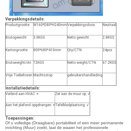
Verpakkingsdetails:
Productgrootte:
W160*D80*H240mm
Verpakkingsdoos
Neutraal
Brutogewicht
3.0KGS
Netto gewicht
2.8KGS
Kartongrootte:
800*680*410mm
Qty/CTN:
24pcs
Brutoweight/ctn
72KGS
Netto weight/CTN:
67.2KGS
Vrije Toebehoren:
Machtsstop
gebruikershandleiding
Installatiedetails:
Verbind aan HVAC: ×
Zet aan de muur op: √
Aan het plafond opgehangen: ×
Tafelbladplaatsing: √
Toepassingen:
Of u volledige (Draagbare) portabiliteit of een meer permanente
inrichting (Muur) zoekt, laat de waaier het professionele