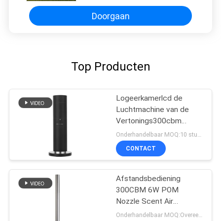
met binnenventilator voor Merk
winkelt
Doorgaan
Top Producten
Logeerkamerlcd de
Luchtmachine van de
Vertonings300cbm
120ml Geur
Onderhandelbaar MOQ:10 stukken
CONTACT
Afstandsbediening
300CBM 6W POM
Nozzle Scent Air
Machine
Onderhandelbaar MOQ:Overeen te komen