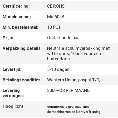
CONTACTEER
Certificering:
CE,ROHS
ONS
Modelnummer:
Mx-605B
VERZOEK
Min. bestelaantal:
10 PCs
OM EEN
Prijs:
Onderhandelbaar
CITAAT
Verpakking Details:
Neutrale schuimverpakking met
witte doos, 10pcs voor één
buitendoos
SHOPPING
Levertijd:
5-10 dagen
ONLINE
Betalingscondities:
Western Union, paypal T/T,
SITEMAP
Levering
3000PCS PER MAAND
vermogen:
PRIVACY
Hoog licht:
,
commerciële geurmachines
de machine van de luchtverfrissing
POLICY