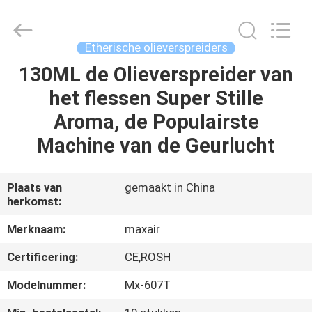
2026
Shenzhen
Maxwin
Industrial
Co.,
Etherische olieverspreiders
Ltd..
All
Rights
130ML de Olieverspreider van
HUIS
Reserved.
het flessen Super Stille
PRODUCTEN
Aroma, de Populairste
Machine van de Geurlucht
ONGEVEER
ONS
Plaats van
gemaakt in China
herkomst:
FABRIEKSREIS
Merknaam:
maxair
Certificering:
CE,ROSH
KWALITEITSCONTROLE
Modelnummer:
Mx-607T