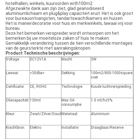
hotelhallen, winkels, kuuroorden with100m2.
Afgezwakte dank aan zijn ziet, glad geanodiseerd
aluminiumlichaam en plug&play capaciteit eruit. Het is ook groot
voor bureauontvangsten, tandartswachtkamers en huizen.
Het is manierdecoratie voor huis en merkwinkels, lawaai vrij voor
bureau.
Deze het bemerken verspreider wordt ontworpen om het
bemerken bij uw moeiteloze zaken of huis te maken.
Gemakkelijk verandering tussen de tien verschillende montages
van de geursterkte met aanrakingsknopen.
Product Technische beschrijvingen:
Voltage:
DC12V1A
Macht:
3W
Lawaai:
<30dba>
Dekking:
100m2/800-1000square
voet
Certificatie:
CE, ROHS
Technologie:
Koude luchtverspreiding
Oliecapaciteit:
130ml
Max Oil-
1.0 ml/h±5%
consumptie:
Kleur:
Zwart/Zilver/Goud
Materiaal:
Aluminium
Krachtbron:
Elektro
Installatie:
Draagbaar/Reserve