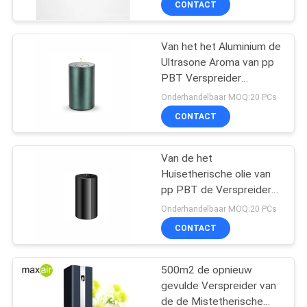
CONTACT
Van het het Aluminium de
Ultrasone Aroma van pp
PBT Verspreider
2000mAh
Onderhandelbaar MOQ:20 PCs
CONTACT
Van de het
Huisetherische olie van
pp PBT de Verspreiders
10ml 2000mAh
Onderhandelbaar MOQ:20 PCs
CONTACT
500m2 de opnieuw
gevulde Verspreider van
de de Mistetherische