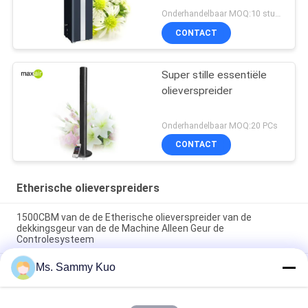
olie van het Olieblack
Onderhandelbaar MOQ:10 stukken
metal Sterke
CONTACT
Super stille essentiële
olieverspreider
Onderhandelbaar MOQ:20 PCs
CONTACT
Etherische olieverspreiders
1500CBM van de de Etherische olieverspreider van de
dekkingsgeur van de de Machine Alleen Geur de
Controlesysteem
Ms. Sammy Kuo
High-end van de Hotelhal sterke elektrische HVAC de
etherische olieverspreider van het de machts draagbare 220V
zwarte metaal