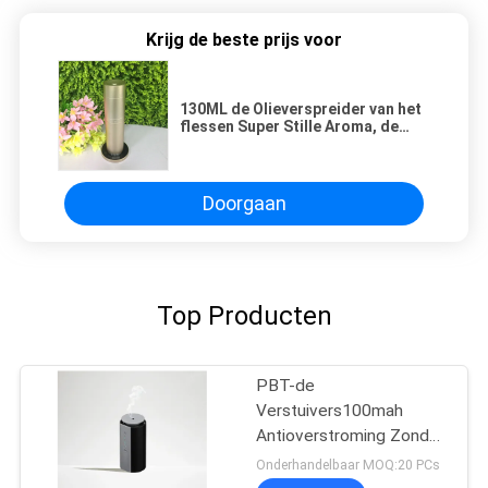
Krijg de beste prijs voor
130ML de Olieverspreider van het
flessen Super Stille Aroma, de
Populairste Machine van de
Geurlucht
Doorgaan
Top Producten
PBT-de
Verstuivers100mah
Antioverstroming Zonder
water van het
Onderhandelbaar MOQ:20 PCs
Aluminiumaroma