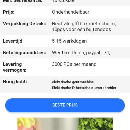
Min. bestelaantal:
10 stukken
CONTACTEER
ONS
Prijs:
Onderhandelbaar
Verpakking Details:
Neutrale giftbox met schuim,
10pcs voor één buitendoos
VERZOEK
OM EEN
Levertijd:
5-15 werkdagen
CITAAT
Betalingscondities:
Western Union, paypal T/T,
Levering
3000 PCs per maand
SHOPPING
vermogen:
ONLINE
Hoog licht:
,
elektrische geurmachine
Elektrische Etherische olieverspreider
SITEMAP
BESTE PRIJS
PRIVACY
POLICY