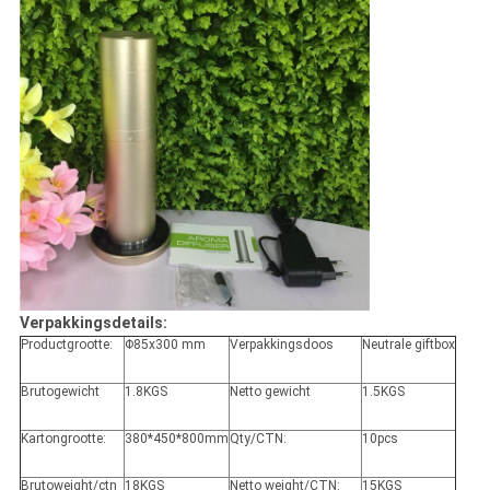
Verpakkingsdetails:
Productgrootte:
Φ85x300 mm
Verpakkingsdoos
Neutrale giftbox
Brutogewicht
1.8KGS
Netto gewicht
1.5KGS
Kartongrootte:
380*450*800mm
Qty/CTN:
10pcs
Brutoweight/ctn
18KGS
Netto weight/CTN:
15KGS