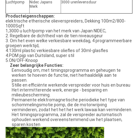
Luchtpomp
Nidec Japans
3000 urenlevensduur
Merk
Producteigenschappen:
elektrische etherische olieverspreiders, Dekking 100m2/800-
1000Sqft
1,3000 u luchtpomp van het merk van Japan NIDEC,
2. Regelbare de dichtheid van de tien niveausgeur
3. Om het even welke verkiesbare weekdag, 4 programmeerbare
groepen werktijd,
4.130ml plastic verkiesbare oliefles of 30ml-glasfles
4.POM pijp van Duitsland, super stil
5.ON/OFF-Knoop
Zeer belangrijke Functies:
Eenvoudig om, met timingsprogramma en geheugen te
werken te hoeven de functie, niet herhaaldelijk aan te
passen.
Stille en efficiënte werkende verspreider voor huis en bureau
Het intermitterende werk, energie - besparing en
milieubescherming.
Permanente elektromagnetische periodieke het type van
schommelingsmotie pomp, die de motorwrijving
verminderen, zodat het het het werk lawaai kan verminderen.
Het timingsprogramma, zal de verspreider automatisch
ophouden werkend overeenstemmend uw het plaatsen,
sparen kosten