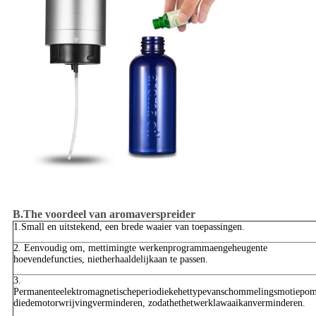
B.The voordeel van aromaverspreider
1.Small en uitstekend, een brede waaier van toepassingen.
2. Eenvoudig om, mettimingte werkenprogrammaengeheugente
hoevendefuncties, nietherhaaldelijkaan te passen.
3.
Permanenteelektromagnetischeperiodiekehettypevanschommelingsmotiepo
diedemotorwrijvingverminderen, zodathethetwerklawaaikanverminderen.