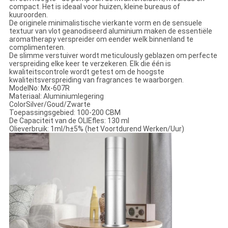
compact. Het is ideaal voor huizen, kleine bureaus of
kuuroorden.
De originele minimalistische vierkante vorm en de sensuele
textuur van vlot geanodiseerd aluminium maken de essentiële
aromatherapy verspreider om eender welk binnenland te
complimenteren.
De slimme verstuiver wordt meticulously geblazen om perfecte
verspreiding elke keer te verzekeren. Elk die één is
kwaliteitscontrole wordt getest om de hoogste
kwaliteitsverspreiding van fragrances te waarborgen.
ModelNo: Mx-607R
Materiaal: Aluminiumlegering
ColorSilver/Goud/Zwarte
Toepassingsgebied: 100-200 CBM
De Capaciteit van de OLIEfles: 130 ml
Olieverbruik: 1ml/h±5% (het Voortdurend Werken/Uur)