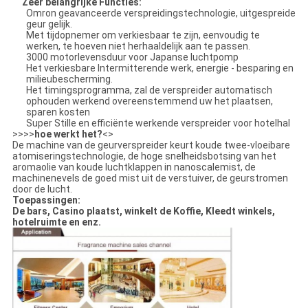
Zeer belangrijke Functies:
Omron geavanceerde verspreidingstechnologie, uitgespreide
geur gelijk.
Met tijdopnemer om verkiesbaar te zijn, eenvoudig te
werken, te hoeven niet herhaaldelijk aan te passen.
3000 motorlevensduur voor Japanse luchtpomp
Het verkiesbare Intermitterende werk, energie - besparing en
milieubescherming.
Het timingsprogramma, zal de verspreider automatisch
ophouden werkend overeenstemmend uw het plaatsen,
sparen kosten
Super Stille en efficiënte werkende verspreider voor hotelhal
>>>>
hoe werkt het?
<>
De machine van de geurverspreider keurt koude twee-vloeibare
atomiseringstechnologie, de hoge snelheidsbotsing van het
aromaolie van koude luchtklappen in nanoscalemist, de
machinenevels de goed mist uit de verstuiver, de geurstromen
door de lucht.
Toepassingen:
De bars, Casino plaatst, winkelt de Koffie, Kleedt winkels,
hotelruimte en enz.