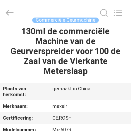
2026
Shenzhen
Maxwin
Industrial
Co.,
Commerciële Geurmachine
Ltd..
All
Rights
130ml de commerciële
HUIS
Reserved.
Machine van de
PRODUCTEN
Geurverspreider voor 100 de
Zaal van de Vierkante
ONGEVEER
Meterslaap
ONS
Plaats van
gemaakt in China
herkomst:
FABRIEKSREIS
Merknaam:
maxair
KWALITEITSCONTROLE
Certificering:
CE,ROSH
Modelnummer:
Mx-607R