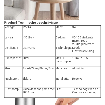
Product Technische beschrijvingen:
Voltage:
12V1A
Macht:
3W
Lawaai:
<30dba>
Dekking:
80-100 vierkante
meter/1000-
2000square voet
Certificatie:
CE, ROHS
Technologie:
Koude
luchtverspreiding
Oliecapaciteit:
30ml
Max Oil-
1.0ml/h±5%
consumptie:
Kleur:
Zwart/Zilver/Blauw/Goud
Materiaal:
Aluminium
Krachtbron:
Elektro
Installatie:
Reserve
Luchtpomp
Nidec Japanse pomp met
Pijp:
Technoloogy van de
3000 uren
Omronverspreiding