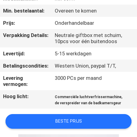
CONTACTEER
Min. bestelaantal:
Overeen te komen
ONS
Prijs:
Onderhandelbaar
VERZOEK
Verpakking Details:
Neutrale giftbox met schuim,
10pcs voor één buitendoos
OM EEN
CITAAT
Levertijd:
5-15 werkdagen
Betalingscondities:
Western Union, paypal T/T,
SHOPPING
Levering
3000 PCs per maand
ONLINE
vermogen:
Hoog licht:
,
Commerciële luchtverfrissermachine
SITEMAP
de verspreider van de badkamersgeur
PRIVACY
BESTE PRIJS
POLICY