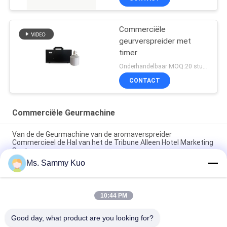
Commerciële
geurverspreider met
timer
Onderhandelbaar MOQ:20 stukken
CONTACT
Commerciële Geurmachine
Van de de Geurmachine van de aromaverspreider
Commercieel de Hal van het de Tribune Alleen Hotel Marketing
Systeem
Ms. Sammy Kuo
150ml ingebouwde micro-controller Kleine Commerciële de
Geurmachine van het grootte Luxueuze ontwerp HVAC
10:44 PM
220V zilveren Aluminium 1000 van de het hotelhal van m2
HVAC Commerciële de geurmachine
Good day, what product are you looking for?