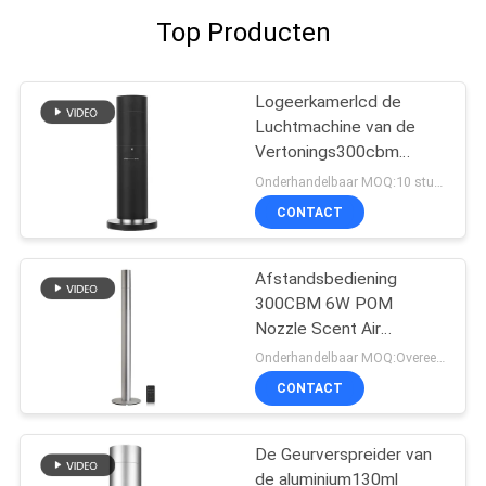
Top Producten
Logeerkamerlcd de
Luchtmachine van de
Vertonings300cbm
120ml Geur
Onderhandelbaar MOQ:10 stukken
CONTACT
Afstandsbediening
300CBM 6W POM
Nozzle Scent Air
Machine
Onderhandelbaar MOQ:Overeen te komen
CONTACT
De Geurverspreider van
de aluminium130ml