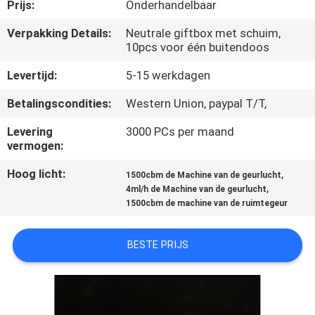
CONTACTEER
Prijs:
Onderhandelbaar
ONS
Verpakking Details:
Neutrale giftbox met schuim,
10pcs voor één buitendoos
VERZOEK
Levertijd:
5-15 werkdagen
OM EEN
Betalingscondities:
Western Union, paypal T/T,
CITAAT
Levering
3000 PCs per maand
vermogen:
SHOPPING
Hoog licht:
,
1500cbm de Machine van de geurlucht
,
ONLINE
4ml/h de Machine van de geurlucht
1500cbm de machine van de ruimtegeur
SITEMAP
BESTE PRIJS
PRIVACY
POLICY