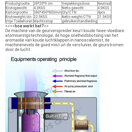
Productgrootte:
28*20*9 cm
Verpakkingsdoos
Neutraal
Brutogewicht
4.2KGS
Netto gewicht
4.0KGS
Kartongrootte:
380*450*800mm
Qty/CTN:
4pcs
Brutoweight/ctn
22.5KGS
Netto weight/CTN:
21.5KGS
Vrije Toebehoren:
Machtsstop
gebruikershandleiding
>>>>
hoe werkt het?
<>
De machine van de geurverspreider keurt koude twee-vloeibare
atomiseringstechnologie, de hoge snelheidsbotsing van het
aromaolie van koude luchtklappen in nanoscalemist, de
machinenevels de goed mist uit de verstuiver, de geurstromen
door de lucht.