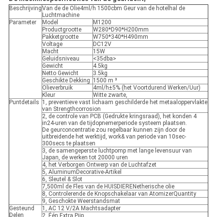
Beschrijving
Van de de Olie4ml/h 1500cbm Geur van de hotelhal de
Luchtmachine
Parameter
Model
M1200
Productgrootte
W280*D90*H200mm
Pakketgrootte
W750*340*H490mm
Voltage
DC12V
Macht
15W
Geluidsniveau
<35dba>
Gewicht
4.5kg
Netto Gewicht
3.5kg
Geschikte Dekking
1500 m ³
Olieverbruik
4ml/h±5% (het Voortdurend Werken/Uur)
Kleur
Witte zwarte,
Puntdetails
1, preventieve vast lichaam geschilderde het metaaloppervlakte
van Strengthcorrosion
2, de controle van PCB (Gedrukte kringsraad), het konden 4
in24-uren van de tijdopnemerperiode systeem plaatsen.
De geurconcentratie zou regelbaar kunnen zijn door de
uitbreidende het werktijd, work& van periode van 10sec-
300secs te plaatsen
3, de samengeperste luchtpomp met lange levensuur van
Japan, de werken tot 20000 uren
4, het Verborgen Ontwerp van de Luchtafzet
5, AluminumDecorative-Artikel
6, Sleutel & Slot
7,500ml de Fles van de HUISDIERENetherische olie
8, Controlerende de Knopschakelaar van AtomizerQuantity
9, Geschokte Weerstandsmat
Gesteund
1, AC 12 V/2A Machtsadapter
Delen
2, Één Extra Pijp