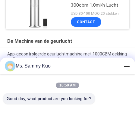
300cbm 1.0ml/h Lucht
USD 80-100 MOQ:20 stukken
CONTACT
De Machine van de geurlucht
App-gecontroleerde geurluchtmachine met 1000CBM dekking
en 2 jaar garantie voor grote ruimtes
Ms. Sammy Kuo
App-gecontroleerde geurluchtmachine met 500CBM-dekking
en duurzame metalen schel voor commercieel gebruik
10:50 AM
WIFI 4G APP-bediening 150 ml capaciteit Stille werking
Geurverspreider voor commercieel en hotelgebruik
Good day, what product are you looking for?
populaire categorieën
Alle
De Machine Van De 
De Machine Van De 
Geurlucht
Geurverspreider