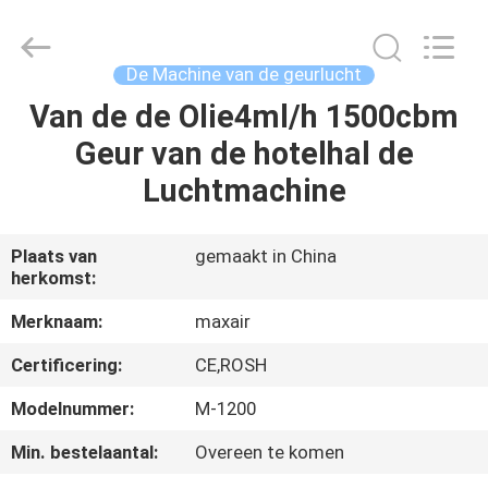
2026
Shenzhen
Maxwin
Industrial
Co.,
De Machine van de geurlucht
Ltd..
All
Rights
Van de de Olie4ml/h 1500cbm
HUIS
Reserved.
Geur van de hotelhal de
PRODUCTEN
Luchtmachine
ONGEVEER
Plaats van
gemaakt in China
herkomst:
ONS
Merknaam:
maxair
FABRIEKSREIS
Certificering:
CE,ROSH
Modelnummer:
M-1200
KWALITEITSCONTROLE
Min. bestelaantal:
Overeen te komen