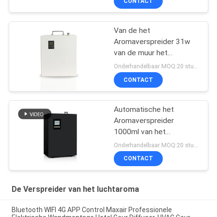
CONTACT
Van de het
Aromaverspreider 31w
van de muur het
Monteerbare Elektrische
Onderhandelbaar MOQ:20 stukken
Lucht Metaal HVAC
CONTACT
Automatische het
Aromaverspreider
1000ml van het
Hvac22w Metaal
Onderhandelbaar MOQ:20 stukken
CONTACT
De Verspreider van het luchtaroma
Bluetooth WIFI 4G APP Control Maxair Professionele