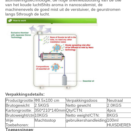
van het koude lucht5hits aroma in nanoscalemist, de
machinenevels de goed mist uit de verstuiver, de geurstromen
langs 5through de lucht.
Verpakkingsdetails:
Productgrootte:
Φ8.5x100 cm
Verpakkingsdoos
Neutraal
Brutogewicht
2.5KGS
Netto gewicht
2.0KGS
Kartongrootte:
350*210*140mm
Qty/CTN:
4pcs
Brutoweight/ctn
10KGS
Netto weight/CTN:
8KGS
Vrije
Machtsstop
gebruikershandleiding
100ml
Toebehoren:
HUISDIEREN
Toepassingen: