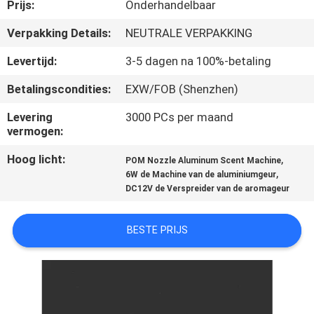
CONTACTEER
Prijs:
Onderhandelbaar
ONS
Verpakking Details:
NEUTRALE VERPAKKING
Levertijd:
3-5 dagen na 100%-betaling
VERZOEK
Betalingscondities:
EXW/FOB (Shenzhen)
OM EEN
Levering
3000 PCs per maand
CITAAT
vermogen:
Hoog licht:
,
POM Nozzle Aluminum Scent Machine
SHOPPING
,
6W de Machine van de aluminiumgeur
ONLINE
DC12V de Verspreider van de aromageur
BESTE PRIJS
SITEMAP
PRIVACY
POLICY