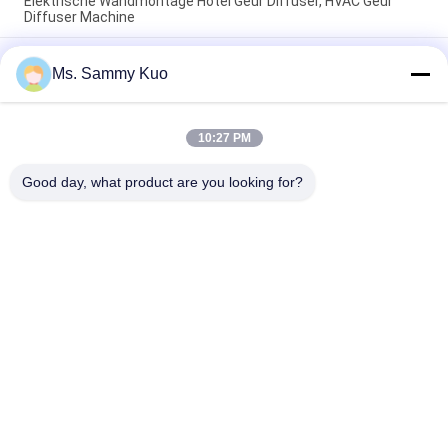
Elektrische Wandmontage Hotel Geur Diffuser, HVAC Geur
Diffuser Machine
2025 Nieuwe aankomst Kleine oppervlakte waterloze diffuser
Ms. Sammy Kuo
Desktop elektrische geur diffuser lichtgewicht stille aroma
diffuser
Van de de Ventilator130ml Lucht van Rechargable van de
10:27 PM
koude Luchttechnologie van de het Aromaverspreider de
Geurverspreiding voor Banken, Detailhandelaars
Good day, what product are you looking for?
populaire categorieën
Alle
De Machine Van De 
De Machine Van De 
Geurlucht
Geurverspreider
De Verspreider Van 
Hotel Collectie 
Het Luchtaroma
Geurolie
Etherische 
Aromatherapyverspreiders
Olieverspreiders