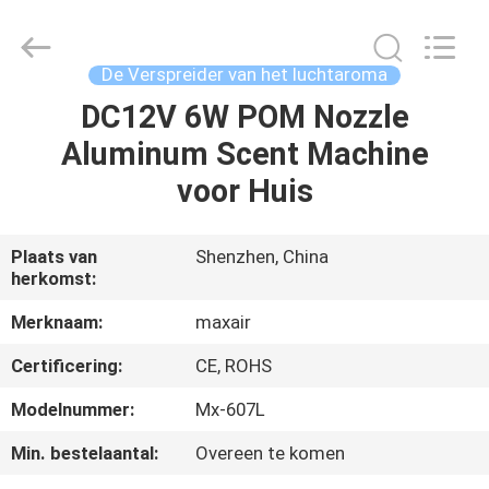
2026
Shenzhen
Maxwin
Industrial
Co.,
De Verspreider van het luchtaroma
Ltd..
All
Rights
DC12V 6W POM Nozzle
HUIS
Reserved.
Aluminum Scent Machine
PRODUCTEN
voor Huis
ONGEVEER
Plaats van
Shenzhen, China
herkomst:
ONS
Merknaam:
maxair
FABRIEKSREIS
Certificering:
CE, ROHS
Modelnummer:
Mx-607L
KWALITEITSCONTROLE
Min. bestelaantal:
Overeen te komen