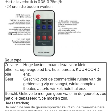
•Het olieverbruik is 0.35-0.75ml/h.
• 24 uren die bodem werken
Geurtype
Zuivere
Hoge kosten, maar ideaal voor klein
etherische
privégebied b.v. huis, bureau, KUUROORD
olie
enz.
Geur
Geschikt voor de commerciële ruimte van de
gebiedse.g.vip ontvangst, winkelcomplex,
theater, auto4s-winkel, hotelhal enz.
Bericht: Gelieve te mengen geen water in de geurolie, zou
het olie gebaseerd type moeten zijn.
Hoe te werken;
De machine van de geurverspreider keurt koude twee-vloeibare
atomiseringstechnologie, de hoge snelheidsbotsing van de olie