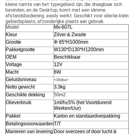
kleine ruimte van het typegebied zijn, die draagbaar zich
bevinden, en de Desktop, komt met een slimme
afstandsbediening .easily werkt. Geschikt voor allerlei klein
gebiedsplaats, afzonderlijke plaats aan gebruik.
Model
Mx-607L
Kleur
Zilver & Zwarte
Grootte
Φ 85*H1000mm
Pakketgrootte
W130*D130*H1200mm
OEM
Beschikbaar
Voltage
12V
Macht
6W
Geluidsniveau
<38dba>
Netto gewicht
3.3kg
Geschikte dekking
50m2
Olieverbruik
1ml/h±5% (het Voortdurend
Werken/Uur)
Pakket
Karton en standaardverpakking
Betalingsvoorwaarden
T/T
Manieren van levering
Door overzees of door lucht &