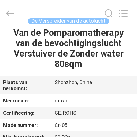
2026
Shenzhen
Maxwin
Industrial
Co.,
De Verspreider van de autolucht
Ltd..
All
Rights
Van de Pomparomatherapy
HUIS
Reserved.
van de bevochtigingslucht
PRODUCTEN
Verstuiver de Zonder water
80sqm
ONGEVEER
ONS
Plaats van
Shenzhen, China
herkomst:
FABRIEKSREIS
Merknaam:
maxair
Certificering:
CE, ROHS
KWALITEITSCONTROLE
Modelnummer:
Cr-05