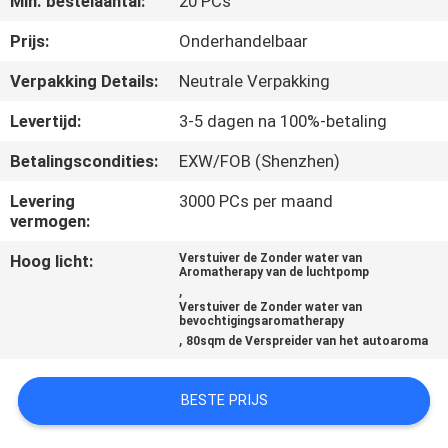
Min. bestelaantal:
20 PCs
CONTACTEER
ONS
Prijs:
Onderhandelbaar
Verpakking Details:
Neutrale Verpakking
VERZOEK
Levertijd:
3-5 dagen na 100%-betaling
OM EEN
Betalingscondities:
EXW/FOB (Shenzhen)
CITAAT
Levering
3000 PCs per maand
vermogen:
SHOPPING
Hoog licht:
Verstuiver de Zonder water van
ONLINE
Aromatherapy van de luchtpomp
,
Verstuiver de Zonder water van
bevochtigingsaromatherapy
SITEMAP
,
80sqm de Verspreider van het autoaroma
PRIVACY
BESTE PRIJS
POLICY