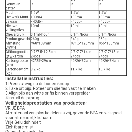
Bouw - in
ja
ja
ja
batterij
Macht
1.5W
1.5W
1.5W
Het werk Munt
100mA
100mA
100mA
Lawaai
<40db>
<40db>
<40db>
Nieuwe
10ml
10ml
10ml
vullingsfles
Olieverbruik
0.1ml/hour
0.1ml/hour
0.1ml/hour
Productgewicht
260g
340g
360g
Afmeting
Φ68*108mm
Φ71.5*120mm
Φ66*135mm
L*W*H
Giftboxgrootte
9.7*7.5*12.5cm
9.7*7.7*14cm
9.7*7.7*15cm
Qty/karton
24pcs
24pcs
24pcs
Kartongrootte
42*25*29cm
42*26*32cm
42*26*34cm
(cm)
Kartongewicht
8,2 kg
11,7 kg
13,7 kg
(kg)
Installatieinstructies:
1.Press stevig op de bodemknoop
2.Take uit pijp. Roteer om oliefles vast te maken.
3.Align pijp aan witte orifis binnen verspreider
4.Install de pijprug.
Veiligheidsprestaties van producten:
VRIJE BPA:
Al materiaal van plastic delen is vrij, gezonde BPA en veiligheid
voor al menselijk lichaam
Vrije Geluidshinder:
Zichtbare mist
Onhoorbare geluiden