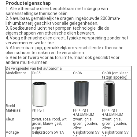
Producteigenschap
1. Alle etherische oliën beschikbaar met inbegrip van
samenstellingsetherische oliën.
2. Navulbaar, gemakkelijk te dragen, ingebouwde 2000mah-
lithiumbatterij geschikt voor alle gelegenheden.
3. Goedkeurend lucht het pompen technologie, die de
eigenschappen van etherische oliën bewaren.
4. Voeg etherische oliën direct, fysieke verspreiding zonder het
verwarmen en water toe.
5. Afneembare pijp, gemakkelijk om verschillende etherische
oliën schoon te maken en te veranderen.
6. Beste ontwerp voor autoruimte, maar ook geschikt voor
andere multi-ruimten.
De verspreider van het autoaroma
Modelleer nr
Cr-05
Cr-06
Cr-08 (om klaar
te zijn spoedig)
Beeld
Materiaal
PP, PBT
PP + PBT
PP + PBT
+ALUMINUM
+ALUMINUM
Kleur
zwart, roze, rood, wit,
zwart, grijs,
zwart, grijs,
groen, blauw, geel,
groen, gouden,
groen, gouden,
purper
zilver
zilver
Voltage
Gelijkstroom 5V 1A
Gelijkstroom 5V
Gelijkstroom 5V
1A
1A