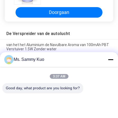
Doorgaan
De Verspreider van de autolucht
van het het Aluminium de Navulbare Aroma van 100mAh PBT
Verstuiver 1.5W Zonder water
Ms. Sammy Kuo
Navulbare van de de Autoverstuiver 100mA van PBT 1.5W Usb
van de de Geurgeur de Olieverspreider Zonder water
DC5V van de het Aluminiumauto van pp PBT van de de
3:37 AM
Geurverspreider 100mA Verfrissing van de de Autolucht de
Navulbare
Good day, what product are you looking for?
populaire categorieën
Alle
De Machine Van De 
De Machine Van De 