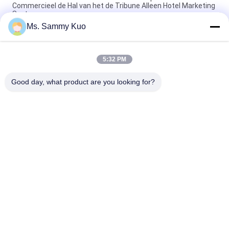
Commercieel de Hal van het de Tribune Alleen Hotel Marketing
Systeem
Ms. Sammy Kuo
150ml ingebouwde micro-controller Kleine Commerciële de
Geurmachine van het grootte Luxueuze ontwerp HVAC
5:32 PM
220V zilveren Aluminium 1000 van de het hotelhal van m2
HVAC Commerciële de geurmachine
Good day, what product are you looking for?
populaire categorieën
Alle
De Machine Van De 
De Machine Van De 
Geurlucht
Geurverspreider
De Verspreider Van 
Hotel Collectie 
Het Luchtaroma
Geurolie
Etherische 
Aromatherapyverspreiders
Olieverspreiders
Aromaverspreider 
De Verspreider Van 