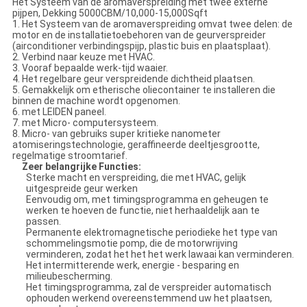
Het Systeem van de aromaverspreiding met twee externe
pijpen, Dekking 5000CBM/10,000-15,000Sqft
1. Het Systeem van de aromaverspreiding omvat twee delen: de
motor en de installatietoebehoren van de geurverspreider
(airconditioner verbindingspijp, plastic buis en plaatsplaat).
2. Verbind naar keuze met HVAC.
3. Vooraf bepaalde werk-tijd waaier.
4. Het regelbare geur verspreidende dichtheid plaatsen.
5. Gemakkelijk om etherische oliecontainer te installeren die
binnen de machine wordt opgenomen.
6. met LEIDEN paneel.
7. met Micro- computersysteem.
8. Micro- van gebruiks super kritieke nanometer
atomiseringstechnologie, geraffineerde deeltjesgrootte,
regelmatige stroomtarief.
Zeer belangrijke Functies:
Sterke macht en verspreiding, die met HVAC, gelijk
uitgespreide geur werken
Eenvoudig om, met timingsprogramma en geheugen te
werken te hoeven de functie, niet herhaaldelijk aan te
passen.
Permanente elektromagnetische periodieke het type van
schommelingsmotie pomp, die de motorwrijving
verminderen, zodat het het het werk lawaai kan verminderen.
Het intermitterende werk, energie - besparing en
milieubescherming.
Het timingsprogramma, zal de verspreider automatisch
ophouden werkend overeenstemmend uw het plaatsen,