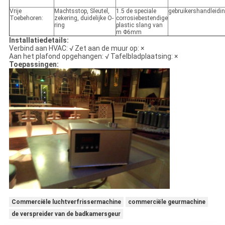
Vrije
Machtsstop, Sleutel,
1.5 de speciale
gebruikershandleidi
Toebehoren:
zekering, duidelijke O-
corrosiebestendige
ring
plastic slang van
m Φ6mm
Installatiedetails:
Verbind aan HVAC: √ Zet aan de muur op: ×
Aan het plafond opgehangen: √ Tafelbladplaatsing: ×
Toepassingen:
Commerciële luchtverfrissermachine
commerciële geurmachine
de verspreider van de badkamersgeur