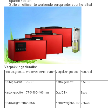
sparen kosten
Stille en efficiënte werkende verspreider voor hotelhal.
Verpakkingsdetails:
Productgrootte:
W330*D180*H180mm
Verpakkingsdoos
Neutraal
Brutogewicht
7,5 KG
Netto gewicht
6.5KGS
Kartongrootte:
770*400*400mm
Qty/CTN:
3pcs
Brutoweight/ctn
23KGS
Netto weight/CTN:
22KGS