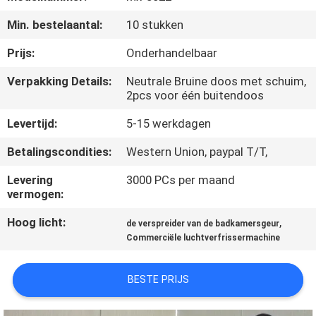
CONTACTEER
Min. bestelaantal:
10 stukken
ONS
Prijs:
Onderhandelbaar
VERZOEK
Verpakking Details:
Neutrale Bruine doos met schuim,
2pcs voor één buitendoos
OM EEN
CITAAT
Levertijd:
5-15 werkdagen
Betalingscondities:
Western Union, paypal T/T,
SHOPPING
Levering
3000 PCs per maand
ONLINE
vermogen:
Hoog licht:
,
de verspreider van de badkamersgeur
SITEMAP
Commerciële luchtverfrissermachine
PRIVACY
BESTE PRIJS
POLICY