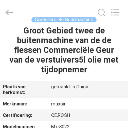
2026
Shenzhen
Maxwin
Industrial
Co.,
Commerciële Geurmachine
Ltd..
All
Rights
Groot Gebied twee de
HUIS
Reserved.
buitenmachine van de de
PRODUCTEN
flessen Commerciële Geur
van de verstuivers5l olie met
ONGEVEER
tijdopnemer
ONS
Plaats van
gemaakt in China
herkomst:
FABRIEKSREIS
Merknaam:
maxair
KWALITEITSCONTROLE
Certificering:
CE,ROSH
Modelnummer:
Mx-8022