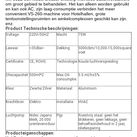
om groot gebied te behandelen. Het kan alleen worden gebruikt
en kan ook AC, zijn laag-consumptie verbinden het meer
convenient.VS-260-machine voor Hotelhallen, grote
tentoonstellingsruimten en winkelcomplexxen geschikt kan zijn.
enz.
Product Technische beschrijvingen:
Voltage:
220V/50HZ
Macht:
75W
Lawaai:
<35dba>
Dekking:
5000cbm/10,000-15,000square
voet
Certificatie:
CE, ROHS
Technologie:
Koude luchtverspreiding
Oliecapaciteit:
500ml*2
Max Oil-
5.0 ml/h±5%
consumptie:
Kleur:
Zwarte/Zilver
Materiaal:
Aluminium
Krachtbron:
Elektro
Installatie:
HVAC
Luchtpomp
Nidec Japans
Pijp:
Roestvrij staal. geen het
Merk, 20.000
blokkeren, geen lekkage, geen
urenlevensduur
behoefteonderhoud in 2 jaar,
oliebesparing
Producteigenschappen: