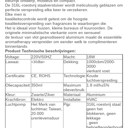
kleurrijk ontwerp, modieus
en compact.
De 316L-roestvrij staalverstuiver wordt meticulously geblazen om
perfecte verspreiding elke keer te verzekeren.
Elke men is
kwaliteitscontrole wordt getest om de hoogste
kwaliteitsverspreiding van fragrances te waarborgen die.
Het is ideaal voor huizen, kleine bureaus of kuuroorden. De
originele minimalistische vierkante vorm en sensueel
de textuur van vlot geanodiseerd aluminium maakt de essentiële
aromatherapy verspreider om eender welk te complimenteren
binnenlands.
Product Technische beschrijvingen:
Voltage:
220V/50HZ
Macht:
18W
Lawaai:
Dekking:
1000cbm/2000-
<30dba>
3000
vierkant voet
Certificatie:
CE, ROHS
Technologie:
Koude
luchtverspreiding
Oliecapaciteit:
350ml
Maximum
1.8 ml/h±5%
olieverbruik:
Kleur:
Zwarte/Zilver
Materiaal:
Aluminium
Krachtbron:
Elektro
Installatie:
HVAC
Luchtpomp
Het Merk van
Pijp:
316L roestvrij staal.
luchtmac Taiwan,
geen het
20.000
blokkeren, geen
urenlevensduur
lekkage
, geen
behoefteonderhoud