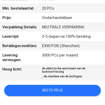
CONTACTEER
Min. bestelaantal:
20 PCs
ONS
Prijs:
Onderhandelbaar
VERZOEK
Verpakking Details:
NEUTRALE VERPAKKING
OM EEN
Levertijd:
3-5 dagen na 100%-betaling·
CITAAT
Betalingscondities:
EXW/FOB (Shenzhen)
SHOPPING
Levering
3000 PCs per maand
vermogen:
ONLINE
Hoog licht:
de elektrische automaat van de
luchtverfrissing
,
de machine van de luchtgeur
SITEMAP
BESTE PRIJS
PRIVACY
POLICY