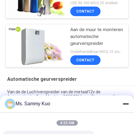
USD 80-100 MOQ:20 stukken
CONTACT
Aan de muur te monteren
automatische
geurverspreider
Onderhandelbaar MOQ:10 stukken
CONTACT
Automatische geurverspreider
Van de de Luchtverspreider van de metaal12v de
Automatische Geur Machine 3000CBM met Binnenventilator
Ms. Sammy Kuo
150ml washroom Plastic Automatic Fragrance Diffuser
Machine With timer and inside fan for odor control
4:33 AM
van de de Geurcontrole van 6000cbm 1000ml 31w het
Aromaverspreider HVAC