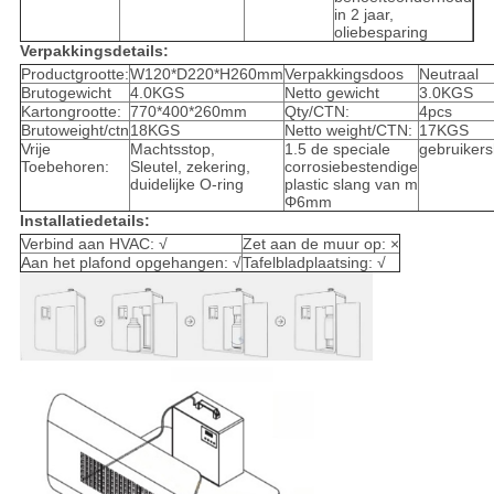
in 2 jaar,
oliebesparing
Verpakkingsdetails:
Productgrootte:
W120*D220*H260mm
Verpakkingsdoos
Neutraal
Brutogewicht
4.0KGS
Netto gewicht
3.0KGS
Kartongrootte:
770*400*260mm
Qty/CTN:
4pcs
Brutoweight/ctn
18KGS
Netto weight/CTN:
17KGS
Vrije
Machtsstop,
1.5 de speciale
gebruikers
Toebehoren:
Sleutel, zekering,
corrosiebestendige
duidelijke O-ring
plastic slang van m
Φ6mm
Installatiedetails:
Verbind aan HVAC: √
Zet aan de muur op: ×
Aan het plafond opgehangen: √
Tafelbladplaatsing: √