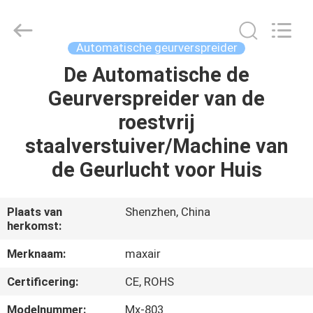
2026
Shenzhen
Maxwin
Industrial
Co.,
Automatische geurverspreider
Ltd..
All
Rights
De Automatische de
HUIS
Reserved.
Geurverspreider van de
PRODUCTEN
roestvrij
staalverstuiver/Machine van
ONGEVEER
de Geurlucht voor Huis
ONS
Plaats van
Shenzhen, China
herkomst:
FABRIEKSREIS
Merknaam:
maxair
KWALITEITSCONTROLE
Certificering:
CE, ROHS
Modelnummer:
Mx-803