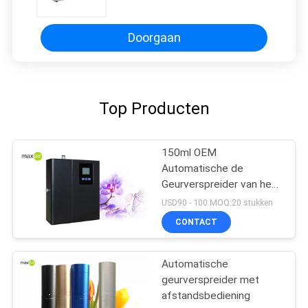
Geurlucht voor Huis
Doorgaan
Top Producten
150ml OEM
Automatische de
Geurverspreider van het
de Dienstwitmetaal
USD90 - 100 MOQ:20 stukken
HVAC
CONTACT
Automatische
geurverspreider met
afstandsbediening