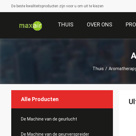
De beste kwaliteitsproducten zijn voor u om uit te kiezen
THUIS
OVER ONS
PR
A
Thuis
/
Aromatherapy
Alle Producten
Ul
De Machine van de geurlucht
De Machine van de geurverspreider