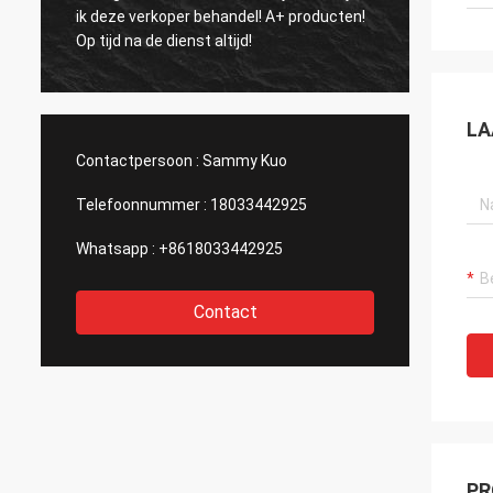
beschr
ik deze verkoper behandel! A+ producten!
stille en grot
Op tijd na de dienst altijd!
fabrik
LA
Contactpersoon :
Sammy Kuo
Telefoonnummer :
18033442925
Whatsapp :
+8618033442925
Contact
PR