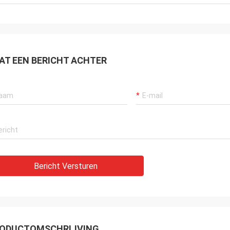
even en snel verschepend. Het is
e mist. De zeer Professionele
ant van de geurverspreider
AT EEN BERICHT ACHTER
Bericht Versturen
ODUCTOMSCHRIJVING