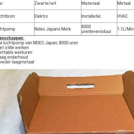
ur:
Zwarte/wit
Materiaal:
Metaal
chtbron:
Elektro
Installatie:
HVAC
8000
chtpomp
Nidec Japans Merk
1.1L/Min
urenlevensduur
enschappen:
e luchtpomp van NIDEC Japan, 8000 uren
Het stille werken
settable werkuren
Laag onderhoud
owder-laagmetaal