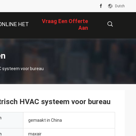
Dutch
Vraag Een Offerte
ONLINE HET
Aan
WINKELEN
描
en
C systeem voor bureau
述
trisch HVAC systeem voor bureau
n
gemaakt in China
m
maxair