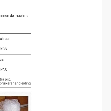
d binnen de machine
utraal
7KGS
cs
5KGS
ra pijp,
bruikershandleiding