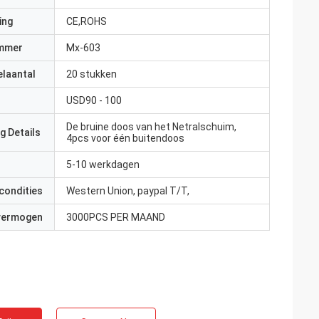
ing
CE,ROHS
mmer
Mx-603
elaantal
20 stukken
USD90 - 100
De bruine doos van het Netralschuim,
g Details
4pcs voor één buitendoos
5-10 werkdagen
condities
Western Union, paypal T/T,
 vermogen
3000PCS PER MAAND