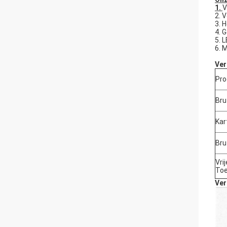
1.
V
2. 
3. 
4. 
5. 
6. 
Ver
Pro
Bru
Kar
Bru
Vrij
Toe
Ver