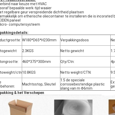
erbind naar keuze met HVAC
Vooraf bepaalde werk-tijd waaier
Het regelbare geur verspreidende dichtheid plaatsen
Gemakkelijk om etherische oliecontainer te installeren die is incorate
LEIDEN paneel
Micro- computersysteem
pakkingsdetails:
ductgrootte:
W180*D65*H230mm
Verpakkingsdoos
Ne
togewicht
2.3KGS
Netto gewicht
1.
tongrootte:
460*375*300mm
Qty/Ctn:
4p
toweight/ctn
10.8KGS
Netto weight/CTN:
9.
1.5 de speciale
e
Ext
Machtsstop, Sleutel
corrosiebestendige plastic
behoren:
ge
slang van m Φ6mm
pakking & het Verschepen