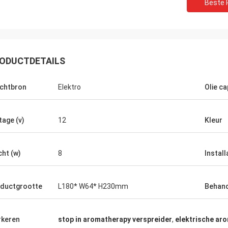
Beste P
ODUCTDETAILS
chtbron
Elektro
Olie ca
tage (v)
12
Kleur
ht (w)
8
Install
ductgrootte
L180* W64* H230mm
Behand
Mohammed
oed product! Zoals precies
keren
stop in aromatherapy verspreider
,
elektrische ar