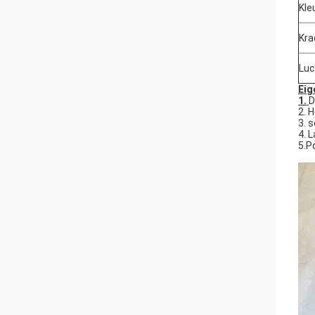
Kle
Kra
Lu
Eig
1.
D
2. 
3. 
4. 
5.P