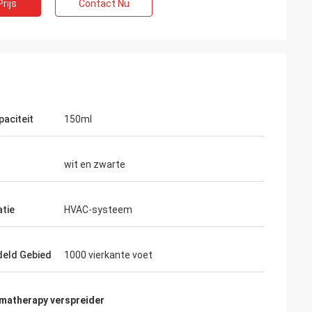
rijs
Contact Nu
paciteit
150ml
wit en zwarte
atie
HVAC-systeem
eld Gebied
1000 vierkante voet
omatherapy verspreider