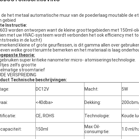
 de het metaal automatische muur van de poederlaag moutable de eth
in gebied
te Instructie:
603 worden ontworpen want de kleine groottegebieden met 150ml-oliefle
ien met uw HVAC-systeem wordt verbonden het ook efficiency met tot 
htstreeks in de lucht)
merkend kleine of grote geurflessen, is dit gamma allen over gebruiker
 even welke grootteruimte bemerken en het materiaal is laag onderh
gepaste theorie:
 gebruiken super kritieke nanometer micro- atomiseringstechnologie.
ltjes zelfs grootte
elmatige stroomtarief
DE VERSPREIDING
duct Technische beschrijvingen:
tage:
DC12V
Macht:
5W
aai:
<40dba>
Dekking:
200cbm/
tificatie:
CE, ROHS
Technologie:
Koude lu
Max Oil-
ecapaciteit:
150ml
1.0 ml/
consumptie: