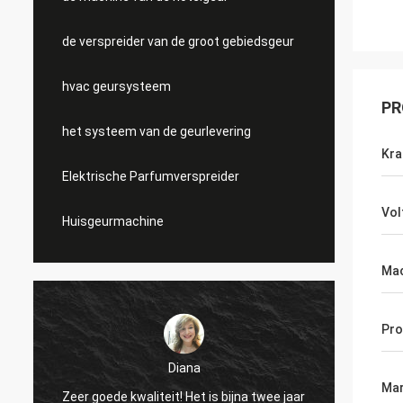
de verspreider van de groot gebiedsgeur
hvac geursysteem
PR
het systeem van de geurlevering
Kra
Elektrische Parfumverspreider
Vol
Huisgeurmachine
Mac
Pro
Diana
Zeer g
Mar
Zeer goede kwaliteit! Het is bijna twee jaar