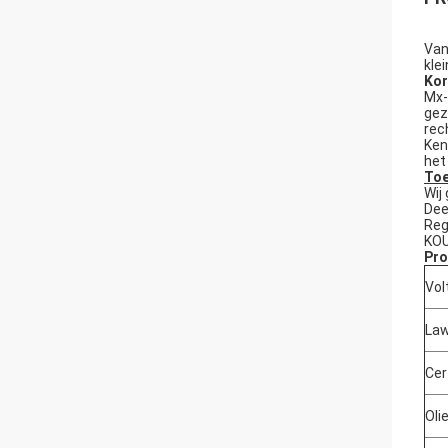
Van
kle
Kor
Mx-
gez
rec
Ken
het
Toe
Wij
Dee
Reg
KOU
Pro
Vol
Law
Cer
Oli