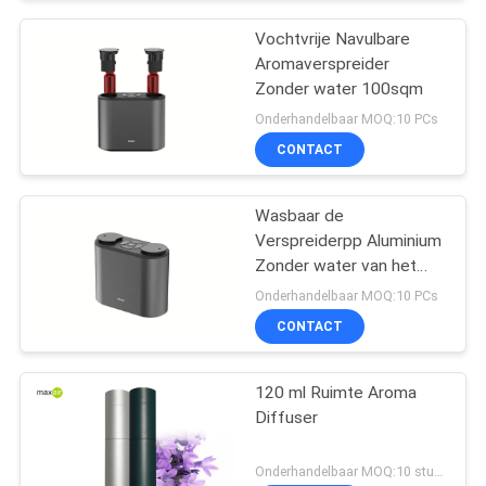
Vochtvrije Navulbare
Aromaverspreider
Zonder water 100sqm
Onderhandelbaar MOQ:10 PCs
CONTACT
Wasbaar de
Verspreiderpp Aluminium
Zonder water van het
Pijparoma
Onderhandelbaar MOQ:10 PCs
CONTACT
120 ml Ruimte Aroma
Diffuser
Onderhandelbaar MOQ:10 stukken