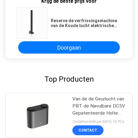
Krijg de beste prijs voor
Reserve de verfrissingsmachine
van de Koude lucht elektrische
commerciële lucht met Aluminium
Shell
Doorgaan
Top Producten
Van de de Geurlucht van
PBT de Navulbare DC5V
Gepatenteerde Holte
Machine
Onderhandelbaar MOQ:10 PCs
CONTACT