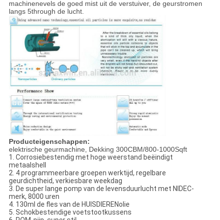
machinenevels de goed mist uit de verstuiver, de geurstromen
langs 5through de lucht.
Producteigenschappen:
elektrische geurmachine, Dekking 300CBM/800-1000Sqft
1. Corrosiebestendig met hoge weerstand beëindigt
metaalshell
2. 4 programmeerbare groepen werktijd, regelbare
geurdichtheid, verkiesbare weekdag
3. De super lange pomp van de levensduurlucht met NIDEC-
merk, 8000 uren
4. 130ml de fles van de HUISDIERENolie
5. Schokbestendige voetstootkussens
6. POM-pijp, super stil