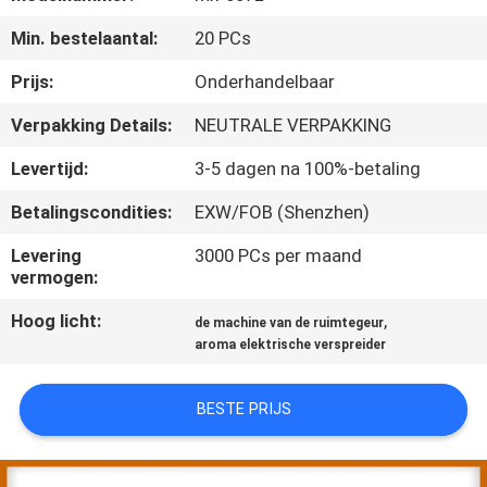
CONTACTEER
Min. bestelaantal:
20 PCs
ONS
Prijs:
Onderhandelbaar
VERZOEK
Verpakking Details:
NEUTRALE VERPAKKING
OM EEN
Levertijd:
3-5 dagen na 100%-betaling
CITAAT
Betalingscondities:
EXW/FOB (Shenzhen)
SHOPPING
Levering
3000 PCs per maand
vermogen:
ONLINE
Hoog licht:
,
de machine van de ruimtegeur
aroma elektrische verspreider
SITEMAP
BESTE PRIJS
PRIVACY
POLICY