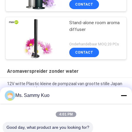
CONTACT
Stand-alone room aroma
diffuser
Onderhandelbaar MOQ:20 PCs
CONTACT
Aromaverspreider zonder water
12V witte Plastic kleine de pompzaal van grootte stille Japan
aromaverspreider
Ms. Sammy Kuo
Afstandsbediening 6W DC12V POM Nozzle Scent Diffuser
Machine
4:01 PM
130ML rode Draagbare Elektrische Zaal Aromaverspreider met
het Gebruik van het Afstandsbedieninghuis
Good day, what product are you looking for?