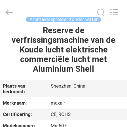
2026
Shenzhen
Maxwin
Industrial
Co.,
Aromaverspreider zonder water
Ltd..
All
Rights
Reserve de
HUIS
Reserved.
verfrissingsmachine van de
PRODUCTEN
Koude lucht elektrische
commerciële lucht met
ONGEVEER
Aluminium Shell
ONS
Plaats van
Shenzhen, China
herkomst:
FABRIEKSREIS
Merknaam:
maxair
KWALITEITSCONTROLE
Certificering:
CE, ROHS
Modelnummer:
Mx-607L