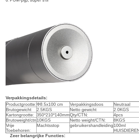
Verpakkingsdetails:
Productgrootte:
Φ8.5x100 cm
Verpakkingsdoos
Neutraal
Brutogewicht
2.5KGS
Netto gewicht
2.0KGS
Kartongrootte:
350*210*140mm
Qty/CTN:
4pcs
Brutoweight/ctn
10KGS
Netto weight/CTN:
8KGS
Vrije
Machtsstop
gebruikershandleiding
100ml
Toebehoren:
HUISDIEREN
Zeer belangrijke Functies: