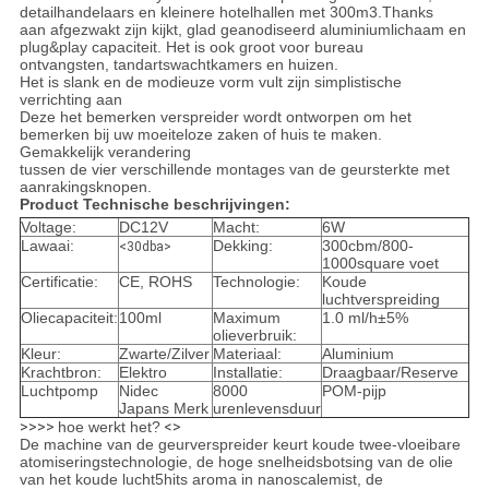
detailhandelaars en kleinere hotelhallen met 300m3.Thanks
aan afgezwakt zijn kijkt, glad geanodiseerd aluminiumlichaam en
plug&play capaciteit. Het is ook groot voor bureau
ontvangsten, tandartswachtkamers en huizen.
Het is slank en de modieuze vorm vult zijn simplistische
verrichting aan
Deze het bemerken verspreider wordt ontworpen om het
bemerken bij uw moeiteloze zaken of huis te maken.
Gemakkelijk verandering
tussen de vier verschillende montages van de geursterkte met
aanrakingsknopen.
Product Technische beschrijvingen:
Voltage:
DC12V
Macht:
6W
Lawaai:
Dekking:
300cbm/800-
<30dba>
1000square voet
Certificatie:
CE, ROHS
Technologie:
Koude
luchtverspreiding
Oliecapaciteit:
100ml
Maximum
1.0 ml/h±5%
olieverbruik:
Kleur:
Zwarte/Zilver
Materiaal:
Aluminium
Krachtbron:
Elektro
Installatie:
Draagbaar/Reserve
Luchtpomp
Nidec
8000
POM-pijp
Japans Merk
urenlevensduur
>>>>
hoe werkt het?
<>
De machine van de geurverspreider keurt koude twee-vloeibare
atomiseringstechnologie, de hoge snelheidsbotsing van de olie
van het koude lucht5hits aroma in nanoscalemist, de