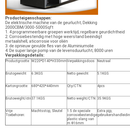
Producteigenschappen:
De elektrische machine van de geurlucht, Dekking
2000CBM/3000-5000Sqft
1. 4 programmeerbare groepen werktijd, regelbare geurdichtheid
2. Corrosiebestendig met hoge weerstand beëindigt
metaalshell, aticorrosie voor oliën
3. de opnieuw gevulde fles van de Aluminiumolie
4. De super lange pomp van de levensduurlucht, 8000 uren
Verpakkingsdetails:
Productgrootte:
W220*D140*H330mm
Verpakkingsdoos
Neutraal
Brutogewicht
6.3KGS
Netto gewicht
5.1KGS
Kartongrootte:
680*420*440mm
Qty/CTN:
4pcs
Brutoweight/ctn
37.1KGS
Netto weight/CTN:
35.9KGS
Vrije
Machtsstop, Sleutel
1.5 de speciale
Extra pijp,
Toebehoren:
corrosiebestendige
gebruikershandleidi
plastic slang van
m Φ16mm