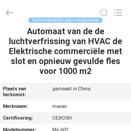
2026
Shenzhen
Maxwin
Industrial
Co.,
Automatische geurverspreider
Ltd..
All
Rights
Automaat van de de
HUIS
Reserved.
luchtverfrissing van HVAC de
PRODUCTEN
Elektrische commerciële met
slot en opnieuw gevulde fles
ONGEVEER
voor 1000 m2
ONS
Plaats van
gemaakt in China
herkomst:
FABRIEKSREIS
Merknaam:
maxair
KWALITEITSCONTROLE
Certificering:
CE,ROSH
Modelnummer:
Mx-602