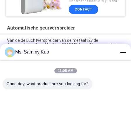
Onderhandelbaar MOQ:10 stukken
CONTACT
Automatische geurverspreider
Van de de Luchtverspreider van de metaal12v de
Automatische Geur Machine 3000CBM met Binnenventilator
Ms. Sammy Kuo
150ml washroom Plastic Automatic Fragrance Diffuser
Machine With timer and inside fan for odor control
11:05 AM
van de de Geurcontrole van 6000cbm 1000ml 31w het
Aromaverspreider HVAC
Good day, what product are you looking for?
populaire categorieën
Alle
De Machine Van De 
De Machine Van De 
Geurlucht
Geurverspreider
De Verspreider Van 
Hotel Collectie 