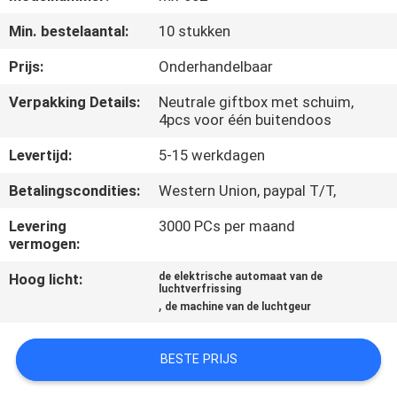
CONTACTEER
Min. bestelaantal:
10 stukken
ONS
Prijs:
Onderhandelbaar
VERZOEK
Verpakking Details:
Neutrale giftbox met schuim,
4pcs voor één buitendoos
OM EEN
CITAAT
Levertijd:
5-15 werkdagen
Betalingscondities:
Western Union, paypal T/T,
SHOPPING
Levering
3000 PCs per maand
ONLINE
vermogen:
Hoog licht:
de elektrische automaat van de
luchtverfrissing
SITEMAP
,
de machine van de luchtgeur
PRIVACY
BESTE PRIJS
POLICY