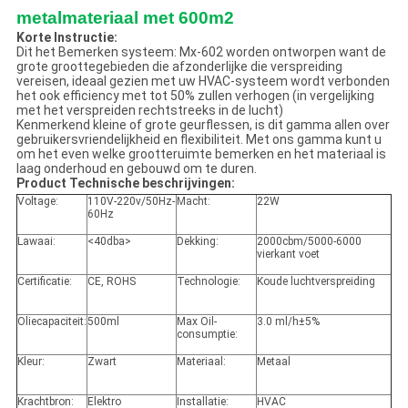
metalmateriaal met 600m2
Korte Instructie:
Dit het Bemerken systeem: Mx-602 worden ontworpen want de
grote groottegebieden die afzonderlijke die verspreiding
vereisen, ideaal gezien met uw HVAC-systeem wordt verbonden
het ook efficiency met tot 50% zullen verhogen (in vergelijking
met het verspreiden rechtstreeks in de lucht)
Kenmerkend kleine of grote geurflessen, is dit gamma allen over
gebruikersvriendelijkheid en flexibiliteit. Met ons gamma kunt u
om het even welke grootteruimte bemerken en het materiaal is
laag onderhoud en gebouwd om te duren.
Product Technische beschrijvingen:
Voltage:
110V-220v/50Hz-
Macht:
22W
60Hz
Lawaai:
<40dba>
Dekking:
2000cbm/5000-6000
vierkant voet
Certificatie:
CE, ROHS
Technologie:
Koude luchtverspreiding
Oliecapaciteit:
500ml
Max Oil-
3.0 ml/h±5%
consumptie:
Kleur:
Zwart
Materiaal:
Metaal
Krachtbron:
Elektro
Installatie:
HVAC