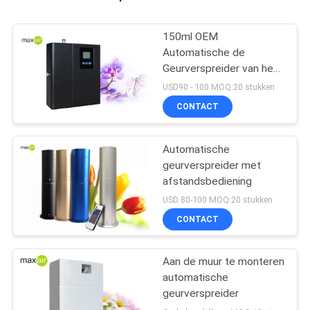
150ml OEM
Automatische de
Geurverspreider van het
de Dienstwitmetaal
USD90 - 100 MOQ:20 stukken
HVAC
CONTACT
Automatische
geurverspreider met
afstandsbediening
USD 80-100 MOQ:20 stukken
CONTACT
Aan de muur te monteren
automatische
geurverspreider