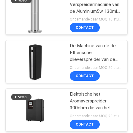
Verspreidermachine van
de Aluminium5w 130ml
200m3 Geur voor Hotle
Onderhandelbaar MOQ:10 stukken
CONTACT
De Machine van de de
Etherische
olieverspreider van de
hotelhal 1500CBM 22W
Onderhandelbaar MOQ:20 stukken
500ml
CONTACT
Elektrische het
Aromaverspreider
300cbm die van het
Hvachotel zich alleen
Onderhandelbaar MOQ:20 stukken
bevinden
CONTACT