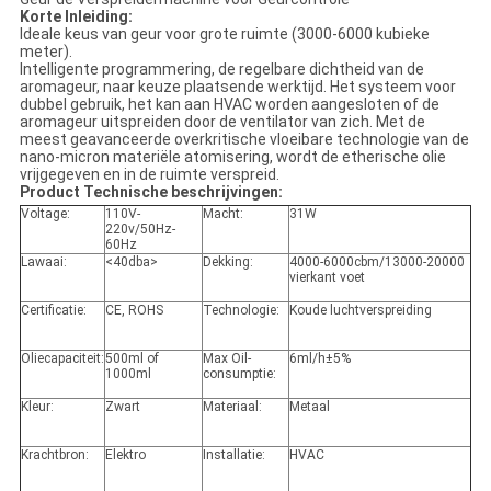
Korte Inleiding:
Ideale keus van geur voor grote ruimte (3000-6000 kubieke
meter).
Intelligente programmering, de regelbare dichtheid van de
aromageur, naar keuze plaatsende werktijd. Het systeem voor
dubbel gebruik, het kan aan HVAC worden aangesloten of de
aromageur uitspreiden door de ventilator van zich. Met de
meest geavanceerde overkritische vloeibare technologie van de
nano-micron materiële atomisering, wordt de etherische olie
vrijgegeven en in de ruimte verspreid.
Product Technische beschrijvingen:
Voltage:
110V-
Macht:
31W
220v/50Hz-
60Hz
Lawaai:
<40dba>
Dekking:
4000-6000cbm/13000-20000
vierkant voet
Certificatie:
CE, ROHS
Technologie:
Koude luchtverspreiding
Oliecapaciteit:
500ml of
Max Oil-
6ml/h±5%
1000ml
consumptie:
Kleur:
Zwart
Materiaal:
Metaal
Krachtbron:
Elektro
Installatie:
HVAC