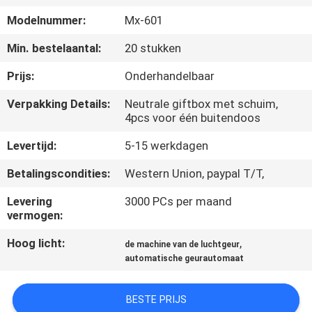
CONTACTEER
Modelnummer:
Mx-601
ONS
Min. bestelaantal:
20 stukken
VERZOEK
Prijs:
Onderhandelbaar
OM EEN
Verpakking Details:
Neutrale giftbox met schuim,
4pcs voor één buitendoos
CITAAT
Levertijd:
5-15 werkdagen
SHOPPING
Betalingscondities:
Western Union, paypal T/T,
ONLINE
Levering
3000 PCs per maand
vermogen:
SITEMAP
Hoog licht:
,
de machine van de luchtgeur
automatische geurautomaat
PRIVACY
POLICY
BESTE PRIJS