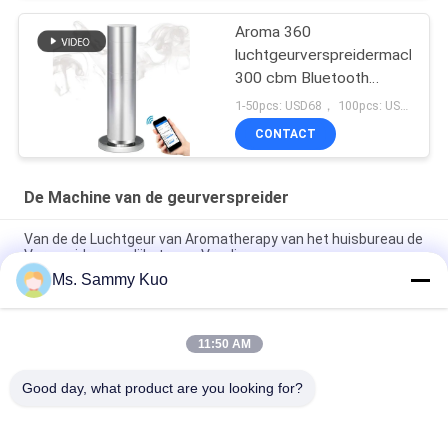
Aroma 360
luchtgeurverspreidermachine
300 cbm Bluetooth
mobiele app-bediening
1-50pcs: USD68， 100pcs: USD65, 500pcs: USD60 MOQ:10st voor aangepast merk op machine
CONTACT
De Machine van de geurverspreider
Van de de Luchtgeur van Aromatherapy van het huisbureau de
Verspreiderac gelijkstroom Voeding
Ms. Sammy Kuo
ABS pp de Langdurige Machine van de Geurverspreider met
25-50ml/H-Nevelvolume
11:50 AM
5 Groepen Timer Setting Hotel geurmachine, 120 ml
geurcapaciteit lucht geurmachine
Good day, what product are you looking for?
populaire categorieën
Alle