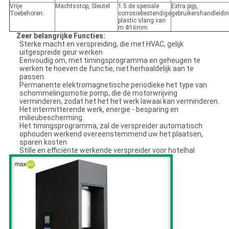
Vrije
Machtsstop, Sleutel
1.5 de speciale
Extra pijp,
Toebehoren:
corrosiebestendige
gebruikershandleidi
plastic slang van
m Φ16mm
Zeer belangrijke Functies:
Sterke macht en verspreiding, die met HVAC, gelijk
uitgespreide geur werken
Eenvoudig om, met timingsprogramma en geheugen te
werken te hoeven de functie, niet herhaaldelijk aan te
passen.
Permanente elektromagnetische periodieke het type van
schommelingsmotie pomp, die de motorwrijving
verminderen, zodat het het het werk lawaai kan verminderen.
Het intermitterende werk, energie - besparing en
milieubescherming.
Het timingsprogramma, zal de verspreider automatisch
ophouden werkend overeenstemmend uw het plaatsen,
sparen kosten
Stille en efficiënte werkende verspreider voor hotelhal