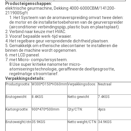
Producteigenschappen:
elektrische geurmachine, Dekking 4000-6000CBM/141200-
211900Sqft
1. Het Systeem van de aromaverspreiding omvat twee delen:
de motor en de installatietoebehoren van de geurverspreider
(airconditioner verbindingspijp, plastic buis en plaatsplaat).
2. Verbind naar keuze met HVAC.
3. Vooraf bepaalde werk-tijd waaier.
4. Het regelbare geur verspreidende dichtheid plaatsen.
5. Gemakkelijk om etherische oliecontainer te installeren die
binnen de machine wordt opgenomen.
6. met LCD paneel.
7. met Micro- computersysteem.
8.Use super kritieke nanometer micro-
atomiseringstechnologie, geraffineerde deeltjesgrootte,
regelmatige stroomtarief.
Verpakkingsdetails:
Productgrootte:
W300*D150*H360mm
Verpakkingsdoos:
Neutraal
Brutogewicht
8.4KGS
Netto gewicht
7.4KGS
Kartongrootte:
900*470*500mm
Qty/CTN:
4pcs
Brutoweight/ctn
35.9KGS
Netto weight/CTN:
34.9KGS