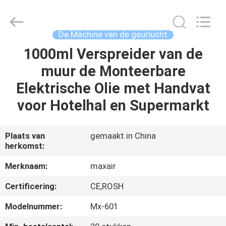
2026
Shenzhen
Maxwin
Industrial
Co.,
De Machine van de geurlucht
Ltd..
All
Rights
1000ml Verspreider van de
HUIS
Reserved.
muur de Monteerbare
PRODUCTEN
Elektrische Olie met Handvat
voor Hotelhal en Supermarkt
ONGEVEER
ONS
Plaats van
gemaakt in China
herkomst:
FABRIEKSREIS
Merknaam:
maxair
Certificering:
CE,ROSH
KWALITEITSCONTROLE
Modelnummer:
Mx-601