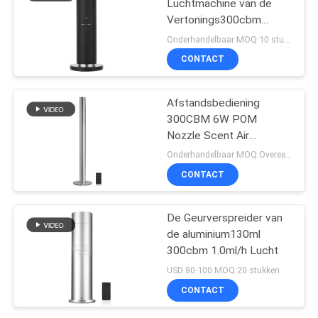
Luchtmachine van de
Vertonings300cbm
120ml Geur
Onderhandelbaar MOQ:10 stukken
CONTACT
Afstandsbediening
300CBM 6W POM
Nozzle Scent Air
Machine
Onderhandelbaar MOQ:Overeen te komen
CONTACT
De Geurverspreider van
de aluminium130ml
300cbm 1.0ml/h Lucht
USD 80-100 MOQ:20 stukken
CONTACT