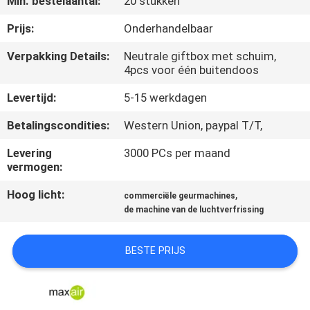
Min. bestelaantal:
20 stukken
CONTACTEER
ONS
Prijs:
Onderhandelbaar
Verpakking Details:
Neutrale giftbox met schuim,
4pcs voor één buitendoos
VERZOEK
OM EEN
Levertijd:
5-15 werkdagen
CITAAT
Betalingscondities:
Western Union, paypal T/T,
Levering
3000 PCs per maand
SHOPPING
vermogen:
ONLINE
Hoog licht:
,
commerciële geurmachines
de machine van de luchtverfrissing
SITEMAP
BESTE PRIJS
PRIVACY
POLICY