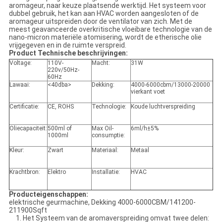
aromageur, naar keuze plaatsende werktijd. Het systeem voor
dubbel gebruik, het kan aan HVAC worden aangesloten of de
aromageur uitspreiden door de ventilator van zich. Met de
meest geavanceerde overkritische vloeibare technologie van de
nano-micron materiële atomisering, wordt de etherische olie
vrijgegeven en in de ruimte verspreid.
Product Technische beschrijvingen:
Voltage:
110V-
Macht:
31W
220v/50Hz-
60Hz
Lawaai:
<40dba>
Dekking:
4000-6000cbm/13000-20000
vierkant voet
Certificatie:
CE, ROHS
Technologie:
Koude luchtverspreiding
Oliecapaciteit:
500ml of
Max Oil-
6ml/h±5%
1000ml
consumptie:
Kleur:
Zwart
Materiaal:
Metaal
Krachtbron:
Elektro
Installatie:
HVAC
Producteigenschappen:
elektrische geurmachine, Dekking 4000-6000CBM/141200-
211900Sqft
1. Het Systeem van de aromaverspreiding omvat twee delen: