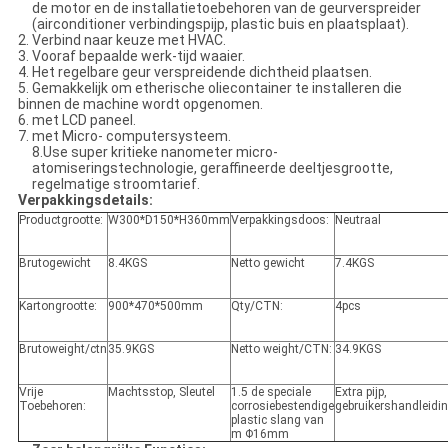
de motor en de installatietoebehoren van de geurverspreider
(airconditioner verbindingspijp, plastic buis en plaatsplaat).
2. Verbind naar keuze met HVAC.
3. Vooraf bepaalde werk-tijd waaier.
4. Het regelbare geur verspreidende dichtheid plaatsen.
5. Gemakkelijk om etherische oliecontainer te installeren die
binnen de machine wordt opgenomen.
6. met LCD paneel.
7. met Micro- computersysteem.
8.Use super kritieke nanometer micro-
atomiseringstechnologie, geraffineerde deeltjesgrootte,
regelmatige stroomtarief.
Verpakkingsdetails:
Productgrootte:
W300*D150*H360mm
Verpakkingsdoos:
Neutraal
Brutogewicht
8.4KGS
Netto gewicht
7.4KGS
Kartongrootte:
900*470*500mm
Qty/CTN:
4pcs
Brutoweight/ctn
35.9KGS
Netto weight/CTN:
34.9KGS
Vrije
Machtsstop, Sleutel
1.5 de speciale
Extra pijp,
Toebehoren:
corrosiebestendige
gebruikershandleidi
plastic slang van
m Φ16mm