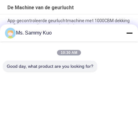
De Machine van de geurlucht
App-gecontroleerde geurluchtmachine met 1000CBM dekking
en 2 jaar garantie voor grote ruimtes
Ms. Sammy Kuo
App-gecontroleerde geurluchtmachine met 500CBM-dekking
en duurzame metalen schel voor commercieel gebruik
10:30 AM
WIFI 4G APP-bediening 150 ml capaciteit Stille werking
Geurverspreider voor commercieel en hotelgebruik
Good day, what product are you looking for?
populaire categorieën
Alle
De Machine Van De 
De Machine Van De 
Geurlucht
Geurverspreider
De Verspreider Van 
Hotel Collectie 
Het Luchtaroma
Geurolie
Etherische 
Aromatherapyverspreiders