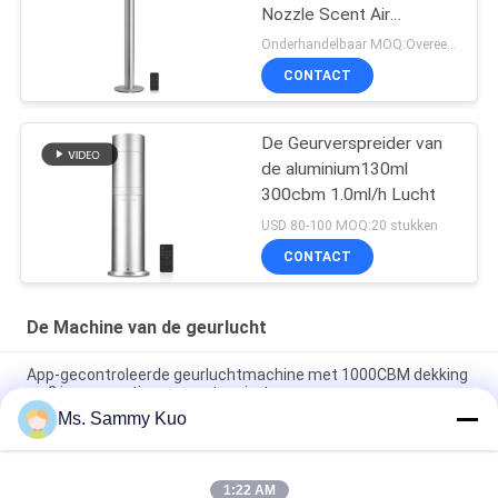
Nozzle Scent Air
Machine
Onderhandelbaar MOQ:Overeen te komen
CONTACT
De Geurverspreider van
de aluminium130ml
300cbm 1.0ml/h Lucht
USD 80-100 MOQ:20 stukken
CONTACT
De Machine van de geurlucht
App-gecontroleerde geurluchtmachine met 1000CBM dekking
en 2 jaar garantie voor grote ruimtes
Ms. Sammy Kuo
App-gecontroleerde geurluchtmachine met 500CBM-dekking
en duurzame metalen schel voor commercieel gebruik
1:22 AM