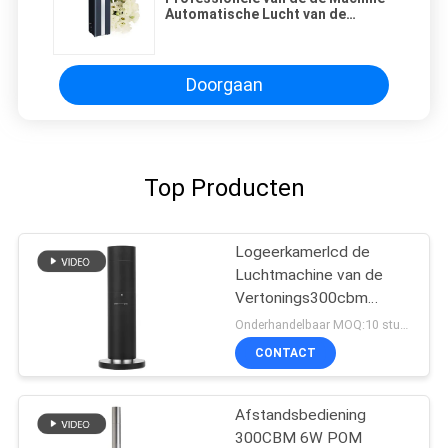
Automatische Lucht van de
Geurlucht de Verfrissingsmachine
voor Groot Gebied
Doorgaan
Top Producten
Logeerkamerlcd de
Luchtmachine van de
Vertonings300cbm
120ml Geur
Onderhandelbaar MOQ:10 stukken
CONTACT
Afstandsbediening
300CBM 6W POM