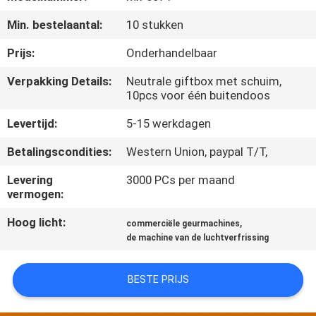
CONTACTEER
Min. bestelaantal:
10 stukken
ONS
Prijs:
Onderhandelbaar
VERZOEK
Verpakking Details:
Neutrale giftbox met schuim,
10pcs voor één buitendoos
OM EEN
CITAAT
Levertijd:
5-15 werkdagen
Betalingscondities:
Western Union, paypal T/T,
SHOPPING
Levering
3000 PCs per maand
ONLINE
vermogen:
Hoog licht:
,
commerciële geurmachines
SITEMAP
de machine van de luchtverfrissing
PRIVACY
BESTE PRIJS
POLICY