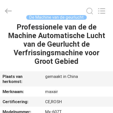
2026
Shenzhen
Maxwin
Industrial
Co.,
De Machine van de geurlucht
Ltd..
All
Rights
Professionele van de de
HUIS
Reserved.
Machine Automatische Lucht
PRODUCTEN
van de Geurlucht de
Verfrissingsmachine voor
ONGEVEER
Groot Gebied
ONS
Plaats van
gemaakt in China
herkomst:
FABRIEKSREIS
Merknaam:
maxair
KWALITEITSCONTROLE
Certificering:
CE,ROSH
Modelnummer:
Mx-607T