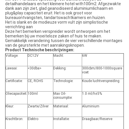
detailhandelaars en het kleinere hotel with100m2. Afgezwakte
dank aan zijn ziet, glad geanodiseerd aluminiumlichaam en
plug&play capaciteit eruit. Het is ook groot voor
bureauontvangsten, tandartswachtkamers en huizen.
Het is slank en de modieuze vorm vult zijn simplistische
verrichting aan
Deze het bemerken verspreider wordt ontworpen om het
bemerken bij uw moeiteloze zaken of huis te maken.
Gemakkelijk verandering tussen de vier verschillende montages
van de geursterkte met aanrakingsknopen.
Product Technische beschrijvingen:
Voltage:
DC12V
Macht:
6W
Lawaai:
<30dba>
Dekking:
300cbm/800-1000square
voet
Certificatie:
CE, ROHS
Technologie:
Koude luchtverspreiding
Oliecapaciteit:
100ml
Max Oil-
1.0 ml/h±5%
consumptie:
Kleur:
Zwarte/Zilver
Materiaal:
Aluminium
Krachtbron:
Elektro
Installatie:
Draagbaar/Reserve