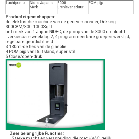
Luchtpomp
Nidec Japans
8000
POM-pijp
Merk
urenlevensduur
Producteigenschappen:
de elektrische machine van de geurverspreider, Dekking
300CBM/800-1000Sqft
het merk van 1.Japan NIDEC, de pomp van de 8000 urenlucht
. verkiesbare weekdag 2, 4 programmeerbare groepen werktijd,
regelbare geurdichtheid
3.130ml-de fles van de glasolie
4.POM pijp van Duitsland, super stil
5.Close/open-druk
Zeer belangrijke Functies:
Sterke macht en verspreiding, die met HVAC, gelijk