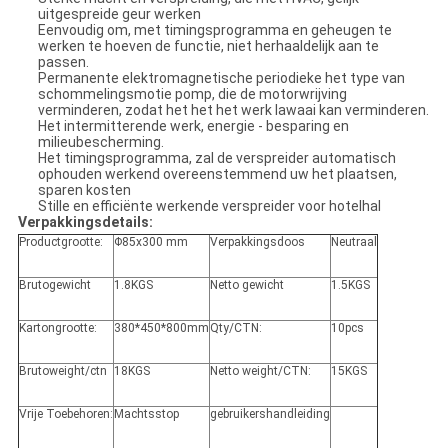
uitgespreide geur werken
Eenvoudig om, met timingsprogramma en geheugen te
werken te hoeven de functie, niet herhaaldelijk aan te
passen.
Permanente elektromagnetische periodieke het type van
schommelingsmotie pomp, die de motorwrijving
verminderen, zodat het het het werk lawaai kan verminderen.
Het intermitterende werk, energie - besparing en
milieubescherming.
Het timingsprogramma, zal de verspreider automatisch
ophouden werkend overeenstemmend uw het plaatsen,
sparen kosten
Stille en efficiënte werkende verspreider voor hotelhal
Verpakkingsdetails:
Productgrootte:
Φ85x300 mm
Verpakkingsdoos
Neutraal
Brutogewicht
1.8KGS
Netto gewicht
1.5KGS
Kartongrootte:
380*450*800mm
Qty/CTN:
10pcs
Brutoweight/ctn
18KGS
Netto weight/CTN:
15KGS
Vrije Toebehoren:
Machtsstop
gebruikershandleiding