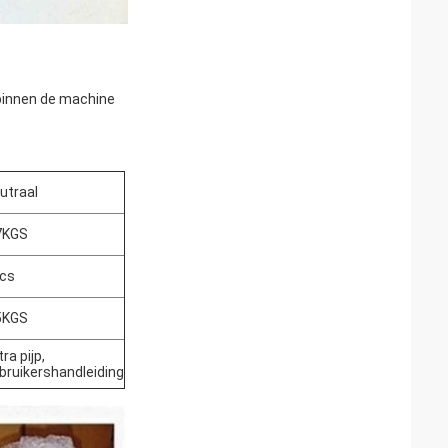
d binnen de machine
utraal
7KGS
cs
5KGS
ra pijp,
bruikershandleiding