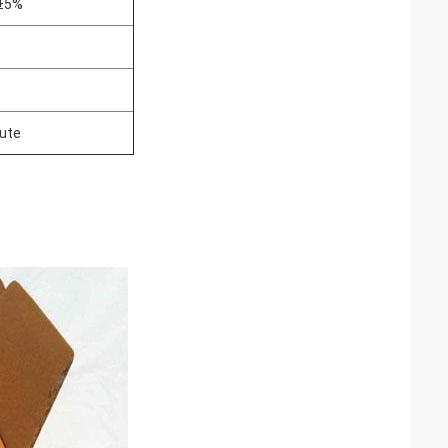
h±5%
ute