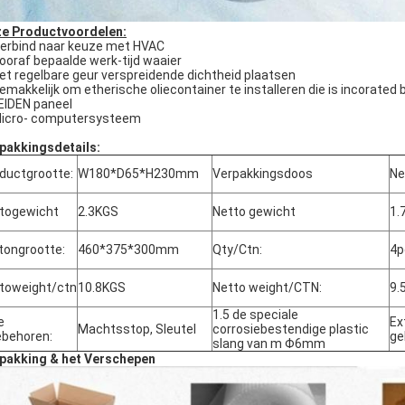
e Productvoordelen:
erbind naar keuze met HVAC
Vooraf bepaalde werk-tijd waaier
Het regelbare geur verspreidende dichtheid plaatsen
Gemakkelijk om etherische oliecontainer te installeren die is incorate
LEIDEN paneel
Micro- computersysteem
pakkingsdetails:
ductgrootte:
W180*D65*H230mm
Verpakkingsdoos
Ne
togewicht
2.3KGS
Netto gewicht
1.
tongrootte:
460*375*300mm
Qty/Ctn:
4p
toweight/ctn
10.8KGS
Netto weight/CTN:
9.
1.5 de speciale
e
Ext
Machtsstop, Sleutel
corrosiebestendige plastic
behoren:
ge
slang van m Φ6mm
pakking & het Verschepen