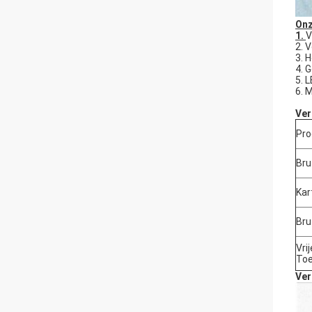
Onz
1.
V
2. 
3. 
4. 
5. 
6. 
Ver
Pro
Bru
Kar
Bru
Vrij
Toe
Ver