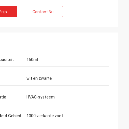
rijs
Contact Nu
paciteit
150ml
wit en zwarte
atie
HVAC-systeem
eld Gebied
1000 vierkante voet