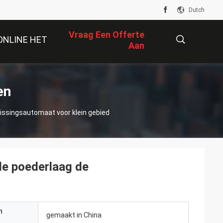
Dutch
Vraag Een Offerte
ONLINE HET
Aan
WINKELEN
描
en
issingsautomaat voor klein gebied
述
de poederlaag de
n
gemaakt in China