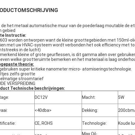
ODUCTOMSCHRIJVING
 de het metaal automatische muur van de poederlaag moutable de eth
in gebied
te Instructie:
603 worden ontworpen want de kleine groottegebieden met 150ml-oliefle
ien met uw HVAC-systeem wordt verbonden het ook efficiency met tot 
htstreeks in de lucht)
merkend kleine of grote geurflessen, is dit gamma allen over gebruiker
 even welke grootteruimte bemerken en het materiaal is laag onderh
gepaste theorie:
 gebruiken super kritieke nanometer micro- atomiseringstechnologie.
ltjes zelfs grootte
elmatige stroomtarief
DE VERSPREIDING
duct Technische beschrijvingen:
tage:
DC12V
Macht:
5W
aai:
<40dba>
Dekking:
200cbm/
tificatie:
CE, ROHS
Technologie:
Koude lu
Max Oil-