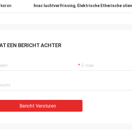
n en snel verschepend. Het is
keren
hvac luchtverfrissing
,
Elektrische Etherische olie
. De zeer Professionele
 van de geurverspreider
AT EEN BERICHT ACHTER
Bericht Versturen