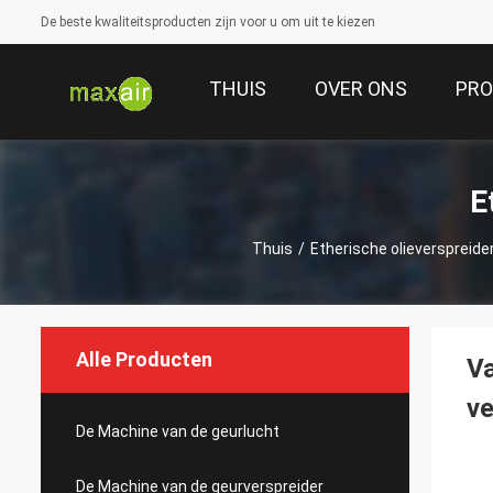
De beste kwaliteitsproducten zijn voor u om uit te kiezen
THUIS
OVER ONS
PR
E
Thuis
/
Etherische olieverspreide
Alle Producten
Va
ve
De Machine van de geurlucht
De Machine van de geurverspreider