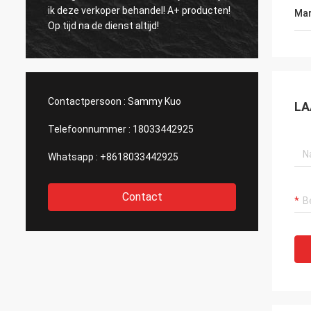
beschreve
ik deze verkoper behandel! A+ producten!
Mar
stille en grote mist
Op tijd na de dienst altijd!
fabrikant
Contactpersoon :
Sammy Kuo
LA
Telefoonnummer :
18033442925
Whatsapp :
+8618033442925
Contact