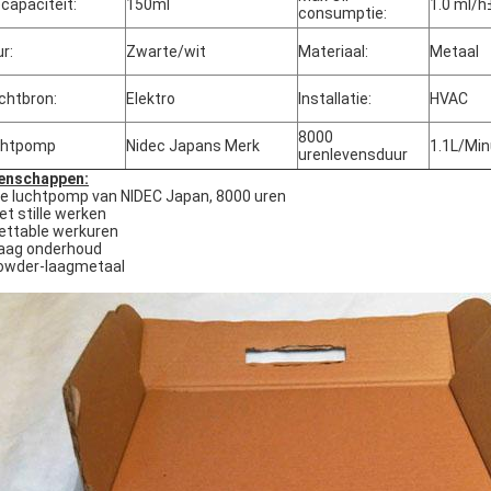
ecapaciteit:
150ml
1.0 ml/
consumptie:
ur:
Zwarte/wit
Materiaal:
Metaal
chtbron:
Elektro
Installatie:
HVAC
8000
chtpomp
Nidec Japans Merk
1.1L/Min
urenlevensduur
enschappen:
e luchtpomp van NIDEC Japan, 8000 uren
Het stille werken
settable werkuren
Laag onderhoud
owder-laagmetaal