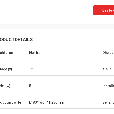
Beste P
ODUCTDETAILS
chtbron
Elektro
Olie ca
tage (v)
12
Kleur
ht (w)
8
Install
Mohammed
ductgrootte
L180* W64* H230mm
Behand
 product! Zoals precies