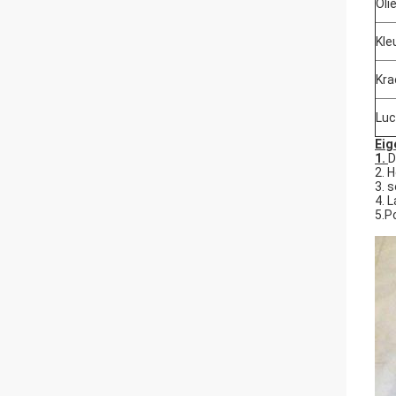
Oli
Kle
Kra
Lu
Eig
1.
D
2. 
3. 
4. 
5.P