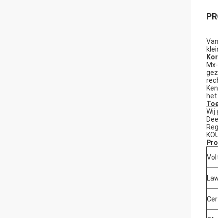
PR
Van
kle
Kor
Mx-
gez
rec
Ken
het
Toe
Wij
Dee
Reg
KOU
Pro
Vol
Law
Cer