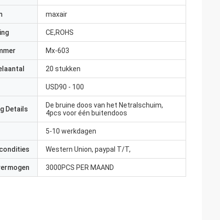
m
maxair
ing
CE,ROHS
mmer
Mx-603
elaantal
20 stukken
USD90 - 100
De bruine doos van het Netralschuim,
g Details
4pcs voor één buitendoos
5-10 werkdagen
condities
Western Union, paypal T/T,
 vermogen
3000PCS PER MAAND