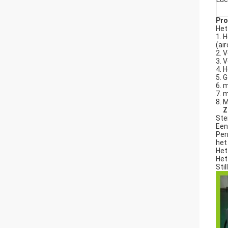
Pro
Het
1. 
(ai
2. 
3. 
4. 
5. 
6. 
7. 
8. 
Z
Ste
Een
Per
het
Het
Het
Sti