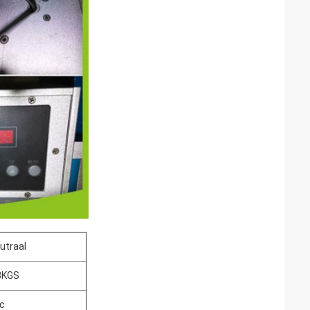
utraal
3KGS
c