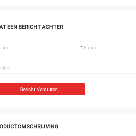
even en snel verschepend. Het is
e mist. De zeer Professionele
ant van de geurverspreider
AT EEN BERICHT ACHTER
Bericht Versturen
ODUCTOMSCHRIJVING