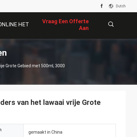
Dutch
Vraag Een Offerte
ONLINE HET
Aan
WINKELEN
en
描
rije Grote Gebied met 500ml, 3000
述
ders van het lawaai vrije Grote
n
gemaakt in China