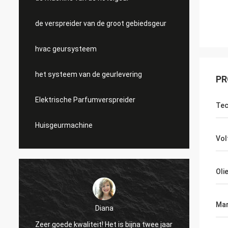
de verspreider van de groot gebiedsgeur
hvac geursysteem
het systeem van de geurlevering
PR
Elektrische Parfumverspreider
Tec
Huisgeurmachine
Vol
Oli
Mar
Diana
Zeer g
Zeer goede kwaliteit! Het is bijna twee jaar