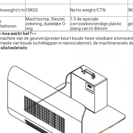
toweight/ctn
10KGS
Netto weight/CTN:
9K
Machtsstop, Sleutel,
1.5 de speciale
e
zekering, duidelijke O-
corrosiebestendige plastic
ge
behoren:
ring
slang van m Φ6mm
>
hoe werkt het?
<>
machine van de geurverspreider keurt koude twee-vloeibare atomiseri
maolie van koude luchtklappen in nanoscalemist, de machinenevels de 
tallatiedetails: