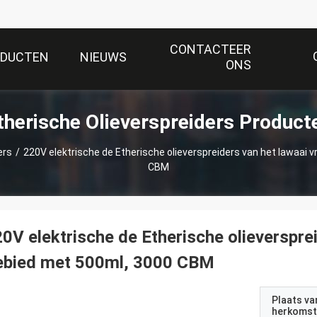
CONTACTEER
ODUCTEN
NIEUWS
ONS
therische Olieverspreiders Product
ers
/
220V elektrische de Etherische olieverspreiders van het lawaai v
CBM
0V elektrische de Etherische olieversprei
ebied met 500ml, 3000 CBM
Plaats va
herkomst