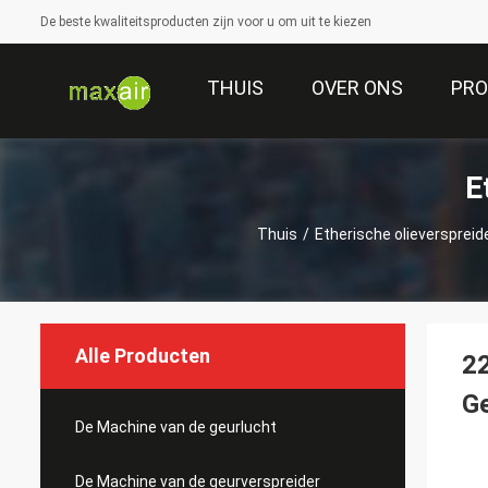
De beste kwaliteitsproducten zijn voor u om uit te kiezen
THUIS
OVER ONS
PR
E
Thuis
/
Etherische olieverspreid
Alle Producten
22
G
De Machine van de geurlucht
De Machine van de geurverspreider