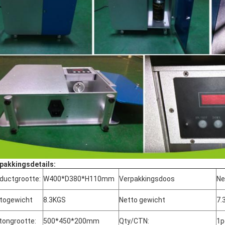
pakkingsdetails:
ductgrootte:
W400*D380*H110mm
Verpakkingsdoos
Ne
togewicht
8.3KGS
Netto gewicht
7.
tongrootte:
500*450*200mm
Qty/CTN:
1p