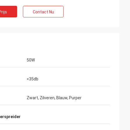
rijs
Contact Nu
50W
<35db
Zwart, Zilveren, Blauw, Purper
verspreider