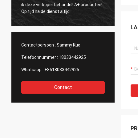
beschr
ik deze verkoper behandel! A+ producten!
stille en grot
Op tijd na de dienst altijd!
fabrik
LA
Contactpersoon :
Sammy Kuo
Telefoonnummer :
18033442925
Whatsapp :
+8618033442925
Contact
PR