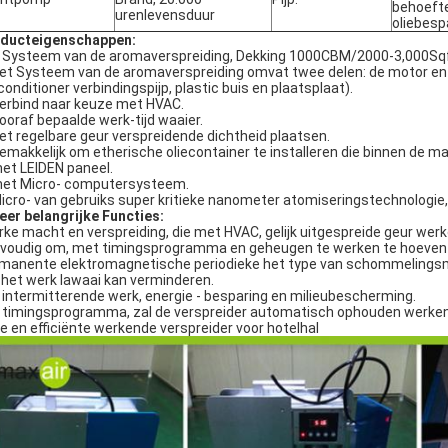
behoefte
urenlevensduur
oliebesp
ducteigenschappen:
 Systeem van de aromaverspreiding, Dekking 1000CBM/2000-3,000Sq
Het Systeem van de aromaverspreiding omvat twee delen: de motor en 
rconditioner verbindingspijp, plastic buis en plaatsplaat).
Verbind naar keuze met HVAC.
Vooraf bepaalde werk-tijd waaier.
Het regelbare geur verspreidende dichtheid plaatsen.
Gemakkelijk om etherische oliecontainer te installeren die binnen de
met LEIDEN paneel.
met Micro- computersysteem.
Micro- van gebruiks super kritieke nanometer atomiseringstechnologie,
eer belangrijke Functies:
rke macht en verspreiding, die met HVAC, gelijk uitgespreide geur wer
voudig om, met timingsprogramma en geheugen te werken te hoeven de 
manente elektromagnetische periodieke het type van schommelingsmo
 het werk lawaai kan verminderen.
 intermitterende werk, energie - besparing en milieubescherming.
 timingsprogramma, zal de verspreider automatisch ophouden werke
lle en efficiënte werkende verspreider voor hotelhal