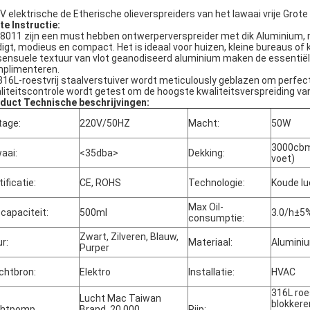
V elektrische de Etherische olieverspreiders van het lawaai vrije Gr
te Instructie:
8011 zijn een must hebben ontwerperverspreider met dik Aluminium, me
digt, modieus en compact. Het is ideaal voor huizen, kleine bureaus of
sensuele textuur van vlot geanodiseerd aluminium maken de essentië
plimenteren.
316L-roestvrij staalverstuiver wordt meticulously geblazen om perfecte
liteitscontrole wordt getest om de hoogste kwaliteitsverspreiding va
duct Technische beschrijvingen:
tage:
220V/50HZ
Macht:
50W
3000cbm
aai:
<35dba>
Dekking:
voet)
tificatie:
CE, ROHS
Technologie:
Koude lu
Max Oil-
ecapaciteit:
500ml
3.0/h±5
consumptie:
Zwart, Zilveren, Blauw,
ur:
Materiaal:
Alumini
Purper
chtbron:
Elektro
Installatie:
HVAC
316L roes
Lucht Mac Taiwan
blokkere
chtpomp
Brand, 20.000
Pijp: