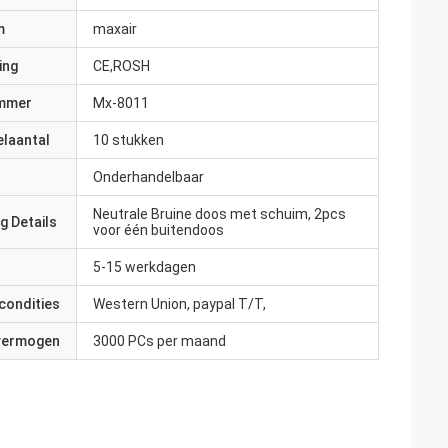
m
maxair
ing
CE,ROSH
mmer
Mx-8011
elaantal
10 stukken
Onderhandelbaar
Neutrale Bruine doos met schuim, 2pcs
g Details
voor één buitendoos
5-15 werkdagen
condities
Western Union, paypal T/T,
 vermogen
3000 PCs per maand