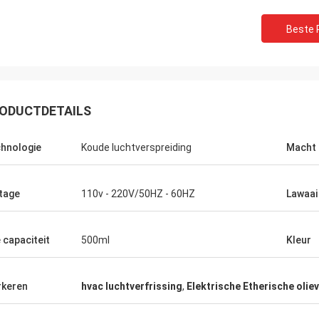
Beste P
ODUCTDETAILS
hnologie
Koude luchtverspreiding
Macht
tage
110v - 220V/50HZ - 60HZ
Lawaai
e capaciteit
500ml
Kleur
Mohammed
keren
hvac luchtverfrissing
,
Elektrische Etherische olie
oed product! Zoals precies