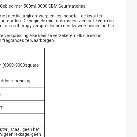
ote Gebied met 500ml, 3000 CBM Geurmateriaal
t een kleurrijk ontwerp en een hoogte - de kwaliteit
 kuuroorden. De originele minimalistische vierkante vorm en
le aromatherapy verspreider om eender welk binnenland te
 verspreiding elke keer te verzekeren. Elk die één is
n fragrances te waarborgen.
 (6000-9000square
chtverspreiding
%
um
tvrij staal. geen het
n, geen lekkage, geen