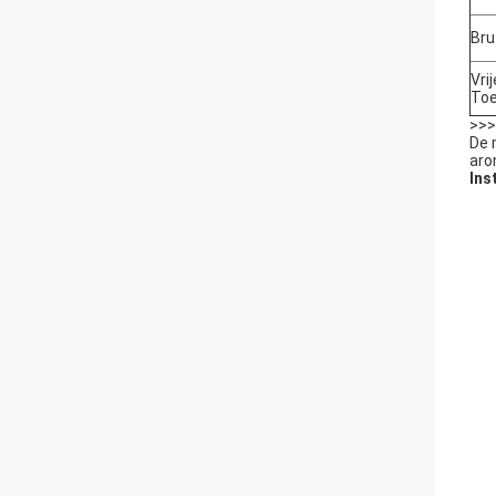
Bru
Vrij
Toe
>>>
De 
aro
Ins