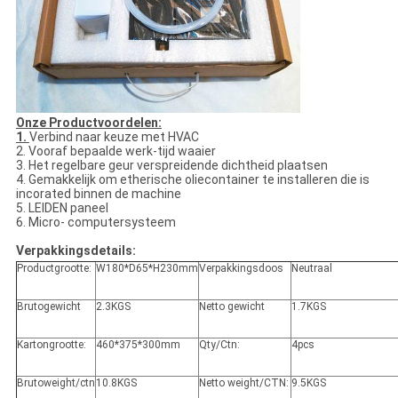
Onze Productvoordelen:
1.
Verbind naar keuze met HVAC
2. Vooraf bepaalde werk-tijd waaier
3. Het regelbare geur verspreidende dichtheid plaatsen
4. Gemakkelijk om etherische oliecontainer te installeren die is
incorated binnen de machine
5. LEIDEN paneel
6. Micro- computersysteem
Verpakkingsdetails:
Productgrootte:
W180*D65*H230mm
Verpakkingsdoos
Neutraal
Brutogewicht
2.3KGS
Netto gewicht
1.7KGS
Kartongrootte:
460*375*300mm
Qty/Ctn:
4pcs
Brutoweight/ctn
10.8KGS
Netto weight/CTN:
9.5KGS