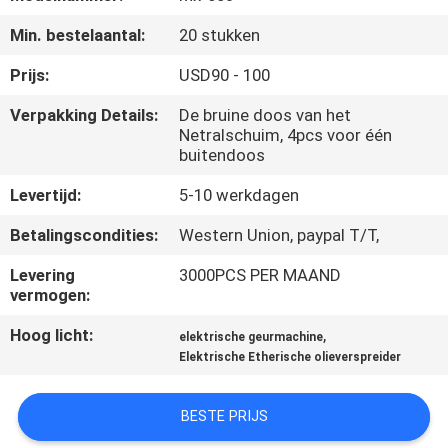
CONTACTEER
Min. bestelaantal:
20 stukken
ONS
Prijs:
USD90 - 100
VERZOEK
Verpakking Details:
De bruine doos van het
Netralschuim, 4pcs voor één
OM EEN
buitendoos
CITAAT
Levertijd:
5-10 werkdagen
SHOPPING
Betalingscondities:
Western Union, paypal T/T,
ONLINE
Levering
3000PCS PER MAAND
vermogen:
SITEMAP
Hoog licht:
,
elektrische geurmachine
Elektrische Etherische olieverspreider
PRIVACY
BESTE PRIJS
POLICY