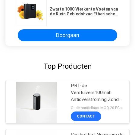
Zwarte 1000 Vierkante Voeten van
de Klein Gebiedshvac Etherische
olie de Verspreiders met Weekdag
het Plaatsen
Doorgaan
Top Producten
PBT-de
Verstuivers100mah
Antioverstroming Zonder
water van het
Onderhandelbaar MOQ:20 PCs
Aluminiumaroma
CONTACT
Van het het Aluminium de