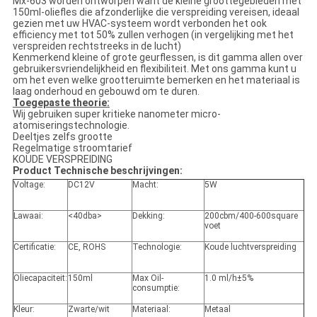
Mx-603 worden ontworpen want de kleine groottegebieden met
150ml-oliefles die afzonderlijke die verspreiding vereisen, ideaal
gezien met uw HVAC-systeem wordt verbonden het ook
efficiency met tot 50% zullen verhogen (in vergelijking met het
verspreiden rechtstreeks in de lucht)
Kenmerkend kleine of grote geurflessen, is dit gamma allen over
gebruikersvriendelijkheid en flexibiliteit. Met ons gamma kunt u
om het even welke grootteruimte bemerken en het materiaal is
laag onderhoud en gebouwd om te duren.
Toegepaste theorie:
Wij gebruiken super kritieke nanometer micro-
atomiseringstechnologie.
Deeltjes zelfs grootte
Regelmatige stroomtarief
KOUDE VERSPREIDING
Product Technische beschrijvingen:
Voltage:
DC12V
Macht:
5W
Lawaai:
<40dba>
Dekking:
200cbm/400-600square
voet
Certificatie:
CE, ROHS
Technologie:
Koude luchtverspreiding
Oliecapaciteit:
150ml
Max Oil-
1.0 ml/h±5%
consumptie:
Kleur:
Zwarte/wit
Materiaal:
Metaal