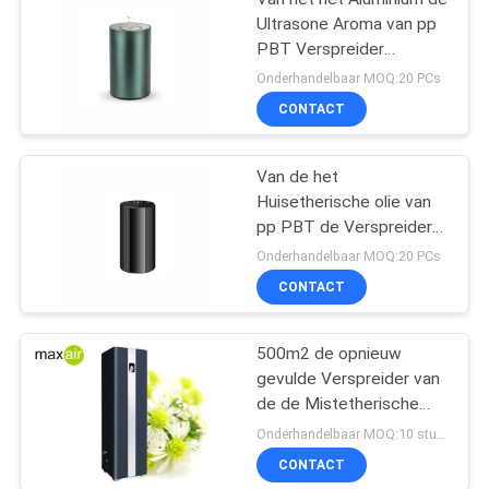
Ultrasone Aroma van pp
PBT Verspreider
2000mAh
Onderhandelbaar MOQ:20 PCs
CONTACT
Van de het
Huisetherische olie van
pp PBT de Verspreiders
10ml 2000mAh
Onderhandelbaar MOQ:20 PCs
CONTACT
500m2 de opnieuw
gevulde Verspreider van
de de Mistetherische
olie van het Olieblack
Onderhandelbaar MOQ:10 stukken
metal Sterke
CONTACT