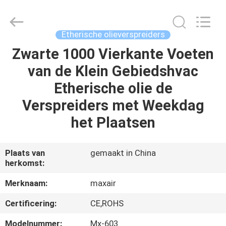
2026
Shenzhen
Maxwin
Industrial
Co.,
Etherische olieverspreiders
Ltd..
All
Rights
Zwarte 1000 Vierkante Voeten
HUIS
Reserved.
van de Klein Gebiedshvac
PRODUCTEN
Etherische olie de
Verspreiders met Weekdag
ONGEVEER
het Plaatsen
ONS
Plaats van
gemaakt in China
herkomst:
FABRIEKSREIS
Merknaam:
maxair
KWALITEITSCONTROLE
Certificering:
CE,ROHS
Modelnummer:
Mx-603