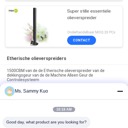
Super stille essentiële
olieverspreider
Onderhandelbaar MOQ:20 PCs
CONTACT
Etherische olieverspreiders
1500CBM van de de Etherische olieverspreider van de
dekkingsgeur van de de Machine Alleen Geur de
Controlesysteem
Ms. Sammy Kuo
High-end van de Hotelhal sterke elektrische HVAC de
etherische olieverspreider van het de machts draagbare 220V
zwarte metaal
10:18 AM
De Black metalmuur zette vrij Etherische olieverspreider op in
Ventilator voor Middengroottegebied dat wordt gebouwd
Good day, what product are you looking for?